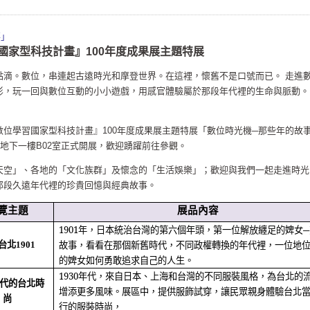
事」
國家型科技計畫』100年度成果展主題特展
點滴。數位，串連起古遠時光和摩登世界。在這裡，懷舊不是口號而已。 走進
影，玩一回與數位互動的小小遊戲，用感官體驗屬於那段年代裡的生命與脈動。
位學習國家型科技計畫』100年度成果展主題特展「數位時光機─那些年的故
館地下一樓B02室正式開展，歡迎踴躍前往參觀。
天空」、各地的「文化族群」及懷念的「生活娛樂」；歡迎與我們一起走進時光
那段久遠年代裡的珍貴回憶與經典故事。
覽主題
展品內容
1901
年，日本統治台灣的第六個年頭，第一位解放纏足的婢女─
故事，看看在那個新舊時代，不同政權轉換的年代裡，一位地
台北
1901
的婢女如何勇敢追求自己的人生。
1930
年代，來自日本、上海和台灣的不同服裝風格，為台北的
代的台北時
增添更多風味。展區中，提供服飾試穿，讓民眾親身體驗台北
尚
行的服裝時尚，