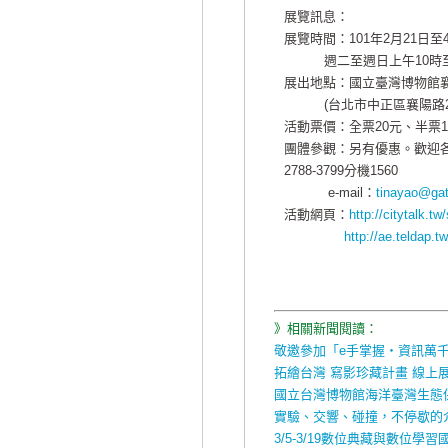
展覽訊息：
展覽時間：101年2月21日至
週二至週日上午10時至
展出地點：國立臺灣博物館襄
(台北市中正區襄陽路2
活動票價：全票20元、半票1
團體參觀：另有優惠。歡迎各
2788-3799分機1560
e-mail：
tinayao@gat
活動網頁：
http://citytalk.t
http://ae.teldap.tw
》相關新聞閱讀：
敬邀參加「e手掌握‧資訊萬
拓繪台灣 寫影珍藏計畫 線上
國立台灣博物館海洋臺灣生態
實驗、交響、碰撞，不停歇的介
3/5-3/19數位典藏與數位學