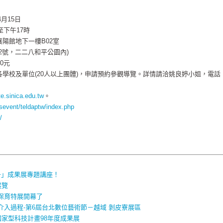
4月15日
下午17時
陽館地下一樓B02室
號，二二八和平公園內)
0元
學校及單位(20人以上團體)，申請預約參觀導覽。詳情請洽姚良婷小姐，電話：
e.sinica.edu.tw
。
w/sevent/teldaptw/index.php
/
千」成果展專題講座！
展覽
保育特展開幕了
入過程-第6屆台北數位藝術節－越域 剝皮寮展區
習國家型科技計畫98年度成果展