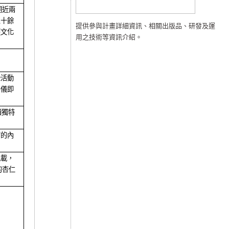
期近兩
三十餘
提供參與計畫詳細資訊、相關出版品、研發及運
經文化
用之技術等資訊介紹。
些活動
祭儀即
續獨特
富的內
。
記載，
的杏仁