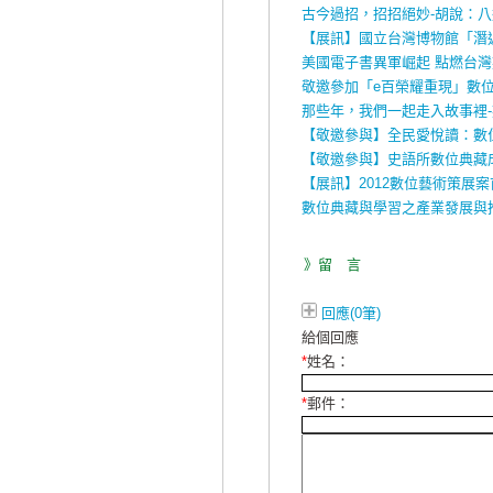
古今過招，招招絕妙-胡說：八
【展訊】國立台灣博物館「潛
美國電子書異軍崛起 點燃台
敬邀參加「e百榮耀重現」數
那些年，我們一起走入故事裡
【敬邀參與】全民愛悅讀：數位
【敬邀參與】史語所數位典藏
【展訊】2012數位藝術策展
數位典藏與學習之產業發展與
》留 言
回應(0筆)
給個回應
*
姓名：
*
郵件：