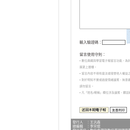
輸入驗證碼：
留言使用守則：
• 數位典藏與學習電子報留言功能，
展更上層樓。
• 留言內容不得有違法或侵害他人權益
• 對於明知不實或過度情緒謾罵、無
請勿留言。
• 凡「姓名/暱稱」欄位涉及謾罵、髒
發行人 ：王汎森
總編輯 ：李宗焜