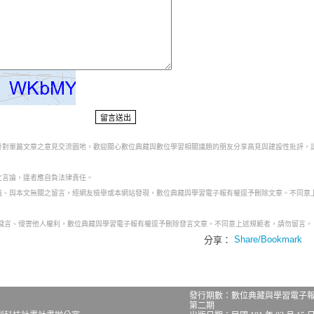
為針對單篇文章之意見交流園地，歡迎關心數位典藏與數位學習相關議題的朋友分享高見與建設性批評，
之言論，違者應自負法律責任。
意義、與本文無關之留言，經網友檢舉或本網站發現，數位典藏與學習電子報有權逕予刪除文章。不同意
話穢言、侵害他人權利，數位典藏與學習電子報有權逕予刪除發言文章。不同意上述規範者，請勿留言。
分享：
發行期數：數位典藏與學習電子
第二期