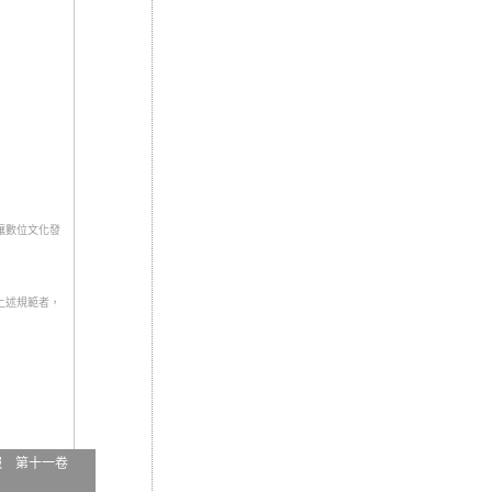
讓數位文化發
上述規範者，
報 第十一卷