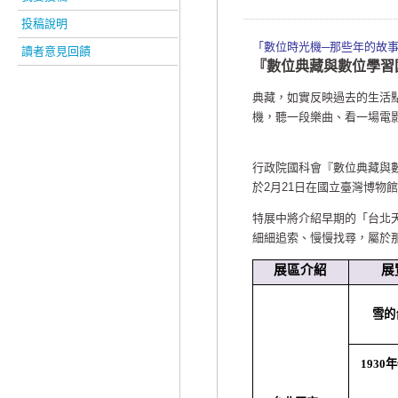
投稿說明
「數位時光機─那些年的故
讀者意見回饋
『數位典藏與數位學習
典藏，如實反映過去的生活
機，聽一段樂曲、看一場電
行政院國科會『數位典藏與數
於2月21日在國立臺灣博物
特展中將介紹早期的「台北
細細追索、慢慢找尋，屬於
展區介紹
展
雪的
1930
年