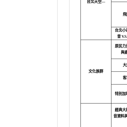
台北天空―
飛
台北小
昔
V.S
原民力
與
大
文化族群
客
特別加
經典大
音資料