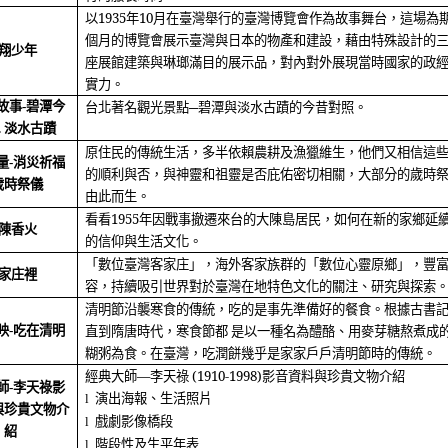
以
1935
年
10
月在臺灣舉行的臺灣博覽會作為故事舞台，這場為
個月的博覽會展示臺灣與日本的物產和建設，藉由特殊設計的
翔少年
座展館建築與琳瑯滿目的展示品，對內對外展現當時國家的政
實力。
台北著名觀光景點─碧潭與淡水古蹟的今昔對照。
故事
-
碧潭今
.
淡水古蹟
原住民的傳統生活，多半依賴農耕及漁獵維生，他們又相信這
量
-
消災祈福
的順利與否，與神靈和祖靈是否庇佑密切相關，大部分的歲時
歲時祭儀
由此而生。
看看
1955
年因戰事撤遷來台的大陳島居民，如何在新的家鄉延
陳香火
的信仰與生活文化。
「數位臺灣客家庄」，
海外客
家族群的「數位心靈原鄉」，豐
家庄裡
容，持續吸引世界對於臺灣在地特色文化的關注、研究
與探索
清明節沿襲寒食的傳統，吃的是事先準備好的餐食。根據古書
直到隋唐時代，寒食節都 是以一種名為醴酪、用麥芽糖熬煮成
映
-
吃在清明
糊粥為食。在臺灣，吃潤餅幾乎是家家戶戶清明節時的傳統。
經典大師―李天祿
(1910-1998)
影音資料與珍貴文物介紹
師
-
李天祿影
演出海報、生活照片
l
與珍貴文物介
戲劇影像橋段
l
紹
階段性及生平年表
l