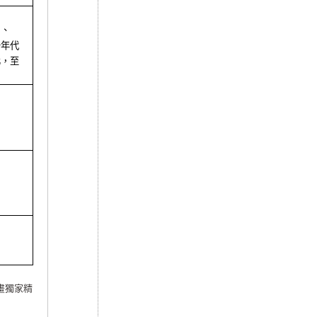
」、
十年代
化，至
計畫獨家精