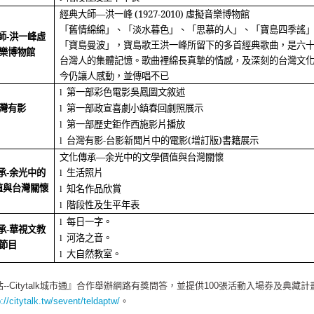
經典大師―洪一峰
(1927-2010)
虛擬音樂博物館
「舊情綿綿」、「淡水暮色」、「思慕的人」、「寶島四季謠
師
-
洪一峰虛
「寶島曼波」，寶島歌王洪一峰所留下的多首經典歌曲，是六
樂博物館
台灣人的集體記憶。歌曲裡綿長真摯的情感，及深刻的台灣文
今仍讓人感動，並傳唱不已
第一部彩色電影吳鳳圖文敘述
l
第一部政宣喜劇小鎮春回劇照展示
灣有影
l
第一部歷史鉅作西施影片播放
l
台灣有影
-
台影新聞片中的電影
(
增訂版
)
書籍展示
l
文化傳承―余光中的文學價值與台灣關懷
生活照片
承
-
余光中的
l
知名作品欣賞
值與台灣關懷
l
階段性及生平年表
l
每日一字
。
l
承
-
華視文教
河洛之音
。
l
節目
大自然教室
。
l
-Citytalk城市通』合作舉辦網路有獎問答，並提供100張活動入場券及典藏
p://citytalk.tw/sevent/teldaptw/
。