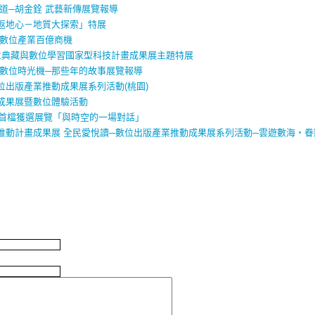
道─胡金銓 武藝新傳展覽報導
返地心－地質大探索」特展
灣數位產業百億商機
位典藏與數位學習國家型科技計畫成果展主題特展
-數位時光機─那些年的故事展覽報導
出版產業推動成果展系列活動(桃園)
成果展暨數位體驗活動
案首檔獲選展覽「與時空的一場對話」
推動計畫成果展 全民愛悅讀─數位出版產業推動成果展系列活動─雲遊數海‧眷