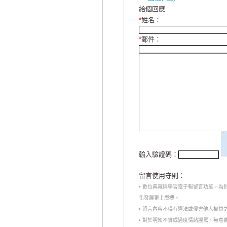
給個回應
*
姓名：
*
郵件：
輸入驗證碼：
留言使用守則：
• 數位典藏與學習電子報留言功能，
化發展更上層樓。
• 留言內容不得有違法或侵害他人權益
• 對於明知不實或過度情緒謾罵、無