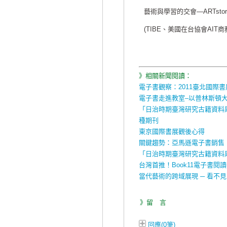
藝術與學習的交會—ARTst
(TIBE、美國在台協會AIT商
》相關新聞閱讀：
電子書觀察：2011臺北國際書
電子書走進教室–以普林斯頓
「日治時期臺灣研究古籍資料
種期刊
東京國際書展觀後心得
關鍵趨勢：亞馬遜電子書銷售
「日治時期臺灣研究古籍資料
台灣首推！Book11電子書閱
當代藝術的跨域展現 ─ 看不
》留 言
回應(0筆)