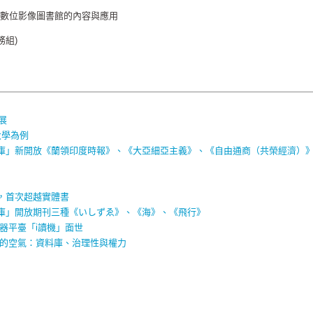
or數位影像圖書館的內容與應用
務組)
展
大學為例
庫」新開放《蘭領印度時報》、《大亞細亞主義》、《自由通商（共榮經濟）
，首次超越實體書
庫」開放期刊三種《いしずゑ》、《海》、《飛行》
讀器平臺「i讀機」面世
見的空氣：資料庫、治理性與權力