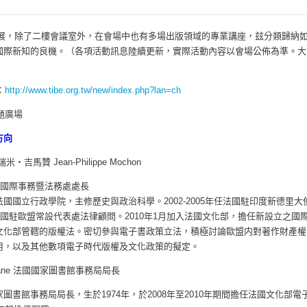
際書展，除了二樓會議室外，在會場中也有多場出版領域的專業講座，玆分類歸納
國際新知的良機。（各項活動訊息陸續更新，實際活動內容以會場公佈為準。大
：
http://www.tibe.org.tw/new/index.php?lan=ch
館主題廣場
方向
馬贊 Jean-Philippe Mochon
部國際事務暨法務處處長
國國立行政學院，主修歷史與政治科學。2002-2005年任法國駐印度新德里大
擔任法國駐歐盟常設代表處法律顧問。2010年1月加入法國文化部，擔任新設立之國
文化部管轄的版權法。密切參與電子書政策立法，積極討論歐盟内對著作財產權
用，以及其他數項電子時代版權及文化政策的擬定。
zane 法國國家圖書館事務局局長
書館事務局局長，生於1974年，於2008年至2010年期間擔任法國文化部電