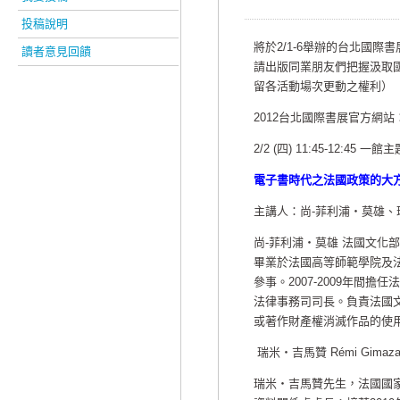
投稿說明
將於2/1-6舉辦的台北國
讀者意見回饋
請出版同業朋友們把握汲取
留各活動場次更動之權利）
2012台北國際書展官方網站
2/2 (四) 11:45-12:45 一
電子書時代之法國政策的大
主講人：尚-菲利浦‧莫雄、瑞米‧吉
尚-菲利浦‧莫雄 法國文化
畢業於法國高等師範學院及法
參事。2007-2009年間
法律事務司司長。負責法國
或著作財產權消滅作品的使
瑞米‧吉馬贊 Rémi Gima
瑞米‧吉馬贊先生，法國國家圖