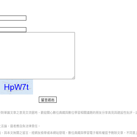
為針對單篇文章之意見交流園地，歡迎關心數位典藏與數位學習相關議題的朋友分享高見與建設性批評，
之言論，違者應自負法律責任。
意義、與本文無關之留言，經網友檢舉或本網站發現，數位典藏與學習電子報有權逕予刪除文章。不同意