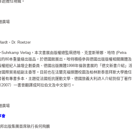
0年起擔任現職。
館主題廣場
dt、Dr. Roetzer
hrkamp Verlag，本次書展由版權總監珮德哈．克里斯蒂娜．哈特 (Petra
)帶來最新出版的80本重量級出版品，於德國館展出。哈特積極參與德國出版版權相關團體
權經紀人論壇企劃委員、德國出版團體1998年倫敦書展的「德文新書介紹」
會國際貿易組副主委等。目前也在法蘭克福媒體校園及柏林斯泰恩拜斯大學擔任
曾著有專書多本，主題從法國抵抗運動文學、德國旅義大利詩人介紹到但丁著作
2007）一書曾翻譯成阿拉伯文及中文發行。
館主題廣場
享會
城邦出版集團首席執行長何飛鵬