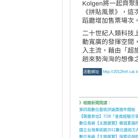
Kolgen將一起
《拼貼風景》，這次
蹈廳增加售票場次
二十世紀人類科技
動寬廣的發揮空間
入主流，藉由「超旅
趟來勢洶洶的想像
活動網址
http://2012fmf.cat.
》相關新聞閱讀：
第四屆數位藝術評論獎徵件開始
【敬邀參加】7/28「會員經驗
數位島嶼【主題展覽】鄉城素描
國立台灣美術館2011數位藝術
數位島嶼【主題展覽】探索這個