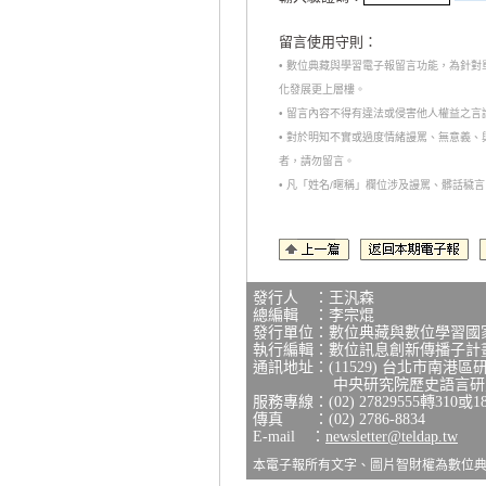
留言使用守則：
• 數位典藏與學習電子報留言功能，為針
化發展更上層樓。
• 留言內容不得有違法或侵害他人權益之
• 對於明知不實或過度情緒謾罵、無意義
者，請勿留言。
• 凡「姓名/暱稱」欄位涉及謾罵、髒話
發行人 ：王汎森
總編輯 ：李宗焜
發行單位：數位典藏與數位學習國
執行編輯：數位訊息創新傳播子計
通訊地址：(11529) 台北市南港區
中央研究院歷史語言研究所
服務專線：(02) 27829555轉310或1
傳真 ：(02) 2786-8834
E-mail ：
newsletter@teldap.tw
本電子報所有文字、圖片智財權為數位