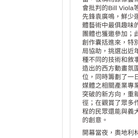
會批判的Bill V
先鋒袁廣鳴，鮮少
體藝術中最俱趣味
團體也獲邀參加；
創作囊括進來，特
局協助，挑選出近
種不同的技術和敘
造出的西方動畫氛
位，同時籌劃了一
媒體之相關產業專
突破的新方向，重
徑；在觀賞了眾多
程的民眾還能與義大利
的創意。
開幕當夜，奧地利林