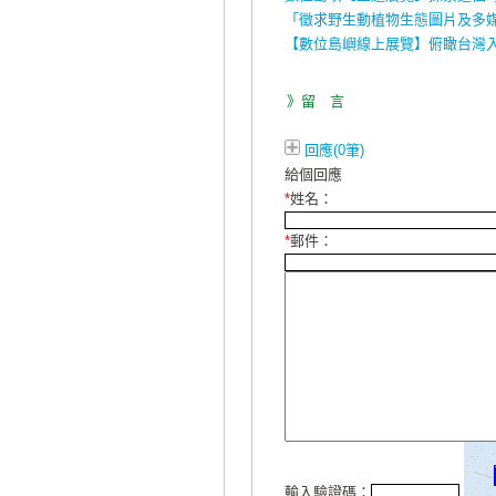
「徵求野生動植物生態圖片及多
【數位島嶼線上展覽】俯瞰台灣
》留 言
回應(0筆)
給個回應
*
姓名：
*
郵件：
輸入驗證碼：