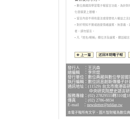
• 數位典藏與學習電子報留言功能，為針
化發展更上層樓。
• 留言內容不得有違法或侵害他人權益之
• 對於明知不實或過度情緒謾罵、無意義
者，請勿留言。
• 凡「姓名/暱稱」欄位涉及謾罵、髒話
發行人 ：王汎森
總編輯 ：李宗焜
發行單位：數位典藏與數位學習國
執行編輯：數位訊息創新傳播子計
通訊地址：(11529) 台北市南港區
中央研究院歷史語言研究所
服務專線：(02) 27829555轉310或1
傳真 ：(02) 2786-8834
E-mail ：
newsletter@teldap.tw
本電子報所有文字、圖片智財權為數位