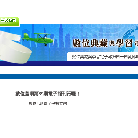
數位典藏與學習電子報第四一四期即
數位島嶼第89期電子報刊行囉！
數位島嶼電子報/楊文馨