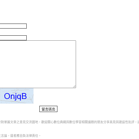
為針對單篇文章之意見交流園地，歡迎關心數位典藏與數位學習相關議題的朋友分享高見與建設性批評，
之言論，違者應自負法律責任。