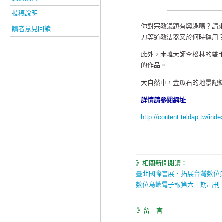
投稿說明
你對宗教議題有興趣嗎？請
讀者意見回饋
刀等道教法器又於何時運用
此外，木雕大師李松林的雙
的作品。
大自然中，金瓜石的地景記
詳情請參閱網址
http://content.teldap.tw/in
》相關新聞閱讀：
臺北國際書展‧拓展台灣數位
數位島嶼電子報第六十期出刊
》留 言