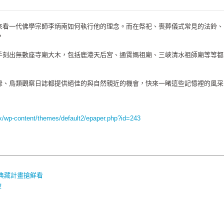
來看一代佛學宗師李炳南如何執行他的理念。而在祭祀、喪葬儀式常見的法鈴、
？
手刻出無數座寺廟大木，包括鹿港天后宮、通霄媽祖廟、三峽清水祖師廟等等都
錄、鳥類觀察日誌都提供絕佳的與自然親近的機會，快來一睹這些記憶裡的風采
dex/wp-content/themes/default2/epaper.php?id=243
典藏計畫搶鮮看
！