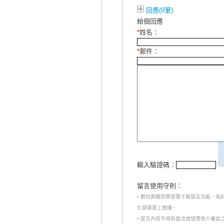
回應(0筆)
給個回應
*
姓名：
*
郵件：
輸入驗證碼：
留言使用守則：
• 數位典藏與學習電子報留言功能，
化發展更上層樓。
• 留言內容不得有違法或侵害他人權益