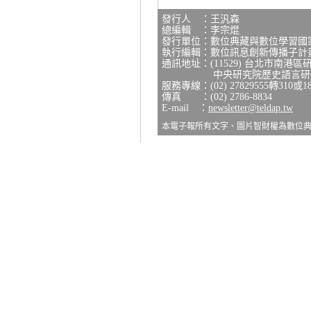
發行人 ：王汎森
總編輯 ：李宗焜
發行單位：數位典藏與數位學習國
執行編輯：數位訊息創新傳播子計
通訊地址：(11529) 台北市南港區
中央研究院歷史語言研究所
服務專線：(02) 27829555轉310或1
傳真 ：(02) 2786-8834
E-mail ：
newsletter@teldap.tw
本電子報所有文字、圖片智財權為數位