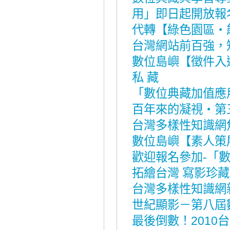
用」即日起開放報
代轉【綠色園區‧
台灣網站前百強，
數位島嶼【徵件入
私 藏
「數位典藏加值應
百年來的凝視‧第
台灣多樣性知識網焦
數位島嶼【素人策
歡迎報名參加-「
拓繪台灣 寫影珍藏
台灣多樣性知識網
世紀顯影－第八屆數
最後倒數！2010