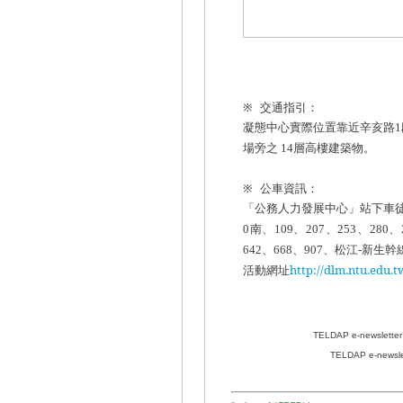
※
交通指引：
凝態中心實際位置靠近辛亥路
1
場旁之
層高樓建築物。
14
※
公車資訊：
「公務人力發展中心」站下車
南、
、
、
、
、
0
109
207
253
280
、
、
、松江
新生幹
642
668
907
-
活動網址
http://dlm.ntu.edu
TELDAP e-newsl
TELDAP e-ne