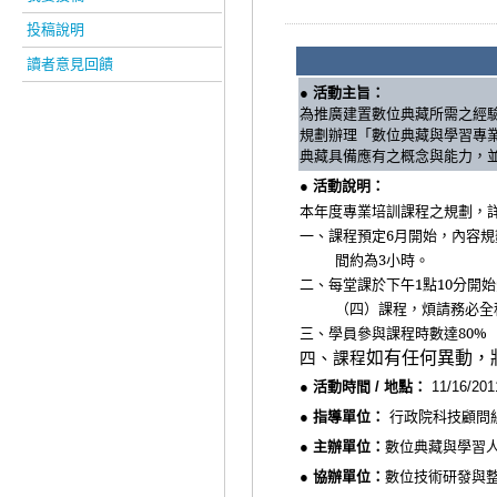
投稿說明
讀者意見回饋
● 活動主旨：
為推廣建置數位典藏所需之經
規劃辦理「數位典藏與學習專
典藏具備應有之概念與能力，
● 活動說明：
本年度專業培訓課程之規劃，
一、
課程預定
6
月開始，內容規
間約為
3
小時。
二、
每堂課於下午
1
點
10
分開始
（四）課程，煩請務必全
三、
學員參與課程時數達
80%
如有任何異動，
四、課程
● 活動時間 / 地點：
11/16/2
● 指導單位：
行政院科技顧問
● 主辦單位：
數位典藏與學習
● 協辦單位：
數位技術研發與