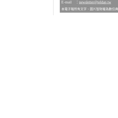
E-mail ：
newsletter@teldap.tw
本電子報所有文字、圖片智財權為數位