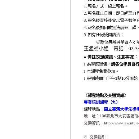
報名方式：線上報名。
1.
報名截止日期：即日起至
2.
11
報名經審核後會以電子郵件
3.
報名後如因故無法前來上課
4.
如有任何疑問請洽：
5.
◎數位典藏與學習人才
王孟禎小姐 電話：
02-3
● 備註(交通資訊、注意事項)：
為響應環保，
請各位學員自
l
本課程免費參加。
l
報到時間自下午
1
點
10
分開始
l
《
課程地點及交通資訊
》
專業培訓課程（九）
課程地點：
國立臺灣大學法律
地
址：
106
臺北市大安區羅斯
交通資訊：
http://www.law.ntu.
※
交通指引：