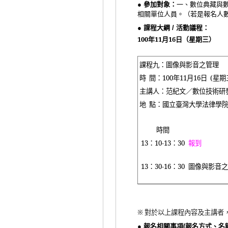
● 參加對象：
一、數位典藏與
相關單位人員。（若是報名人
● 課程大綱 / 活動議程：
100
年
11
月
16
日（星期三）
課程九：圖像與影音之管理
時
間：
100
年
11
月
16
日
(
星期
主講人：范紀文／數位技術研
地
點：國立臺灣大學法律學
時間
13
：
10-13
：
30
報到
13
：
30-16
：
30
圖像與影音之
※
對於以上課程內容及主講者
● 報名相關事項(報名方式、名