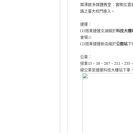
霖澤館多媒體教室：
實際位置
路之
臺
大校門進入。
捷運：
(1)
搭乘捷運文湖線於
科技大樓
會場☆
(2)
搭乘捷運新店線於
公館站
下
公車：
搭乘
15
、
18
、
207
、
211
、
235
線公車至捷運科技大樓站下車