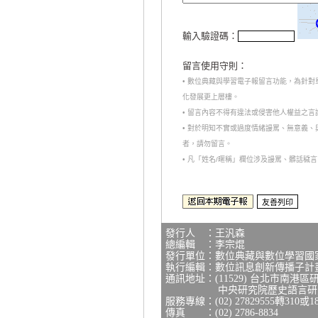
輸入驗證碼：
留言使用守則：
• 數位典藏與學習電子報留言功能，為針
化發展更上層樓。
• 留言內容不得有違法或侵害他人權益之
• 對於明知不實或過度情緒謾罵、無意義
者，請勿留言。
• 凡「姓名/暱稱」欄位涉及謾罵、髒話
發行人 ：王汎森
總編輯 ：李宗焜
發行單位：數位典藏與數位學習國
執行編輯：數位訊息創新傳播子計
通訊地址：(11529) 台北市南港區
中央研究院歷史語言研究所
服務專線：(02) 27829555轉310或1
傳真 ：(02) 2786-8834