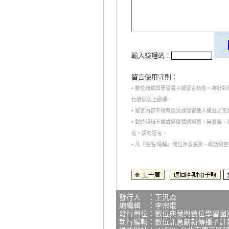
輸入驗證碼：
留言使用守則：
• 數位典藏與學習電子報留言功能，為針
化發展更上層樓。
• 留言內容不得有違法或侵害他人權益之
• 對於明知不實或過度情緒謾罵、無意義
者，請勿留言。
• 凡「姓名/暱稱」欄位涉及謾罵、髒話
發行人 ：王汎森
總編輯 ：李宗焜
發行單位：數位典藏與數位學習國
執行編輯：數位訊息創新傳播子計