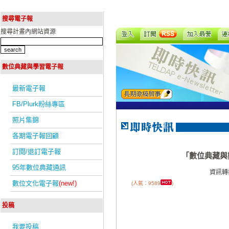
搜尋電子報
搜尋計畫內網站資源
數位典藏與學習電子報
最新電子報
FB/Plurk粉絲專區
照片集錦
各期電子報回顧
訂閱/退訂電子報
「數位典藏與
95年數位典藏通訊
資訊轉
數位文化電子報
(new!)
(人氣：9589
)
投稿
我要投稿