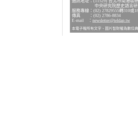
通訊地址：(11529) 台北市南港區
中央研究院歷史語言研究所
服務專線：(02) 27829555轉310或1
傳真 ：(02) 2786-8834
E-mail ：
newsletter@teldap.tw
本電子報所有文字、圖片智財權為數位