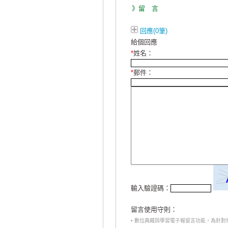
》留 言
回應(0筆)
給個回應
*
姓名：
*
郵件：
輸入驗證碼：
留言使用守則：
• 數位典藏與學習電子報留言功能，為針