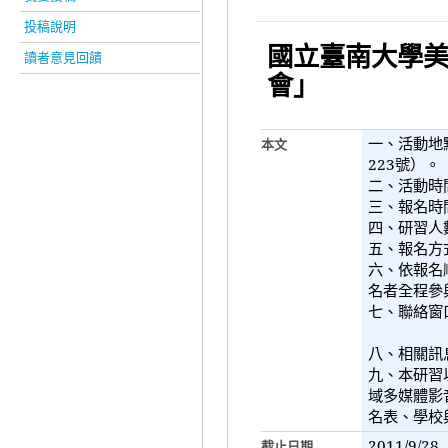
投稿說明
國立臺南大學
讀者意見回饋
會」
一、活動地
本文
223
號）。
二、活動時
三、報名時
四、研習人
五、報名方
六、依報名
名者全程參
七、聯絡窗
八、相關訊
九、本研習
域多媒體影
名表、學校
2011/9/28
截止日期