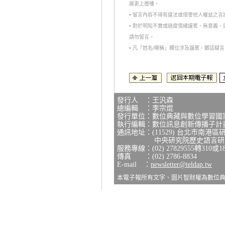
展更上層樓。
• 留言內容不得有違法或侵害他人權益之
• 對於明知不實或過度情緒謾罵、無意義
請勿留言。
• 凡「姓名/暱稱」欄位涉及謾罵、髒話
發行人 ：王汎森
總編輯 ：李宗焜
發行單位：數位典藏與數位學習國
執行編輯：數位訊息創新傳播子計
通訊地址：(11529) 台北市南港區
中央研究院歷史語言研究所
服務專線：(02) 27829555轉310或1
傳真 ：(02) 2786-8834
E-mail ：
newsletter@teldap.tw
本電子報所有文字、圖片智財權為數位