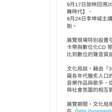
月
日放映回溯
9
17
2
舞時代】、
月
日李坤城主
9
24
始。
展覽現場特別設置
卡帶與數位化
CD
比到數位的聲音質
文化局說，藉由「
3
窺各年代膾炙人口
音樂作品與歌手，
與社會氛圍的相互
展覽期間，文化局
在（
http://yonganb