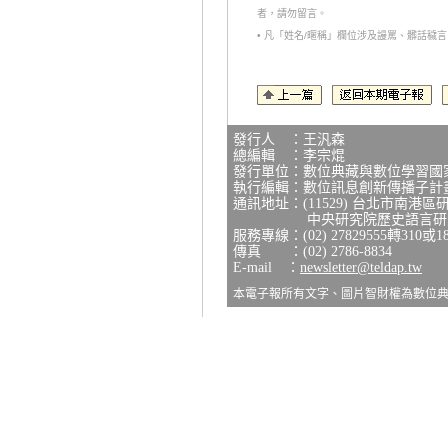
者，請勿留言。
• 凡「姓名/暱稱」欄位涉及謾罵、髒話
發行人 ：王汎森
總編輯 ：李宗焜
發行單位：數位典藏與數位學習國
執行編輯：數位訊息創新傳播子計
通訊地址：(11529) 台北市南港區
中央研究院歷史語言研究所
服務專線：(02) 27829555轉310或1
傳真 ：(02) 2786-8834
E-mail ：
newsletter@teldap.tw
本電子報所有文字、圖片智財權為數位