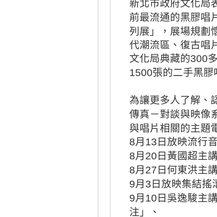
新北市政府文化局
前最流通的黑膠唱
列展」，展場規劃
代潮流區、復古唱
文化局典藏的
300
張的二手黑膠
1500
為讓更多人了解、
傳真－對談與映像
與唱片相關的主題
月
日放映流行
8
13
月
日黃國超主
8
20
月
日何東洪主
8
27
月
日放映集結搖
9
3
月
日吳逸駿主
9
10
注」、