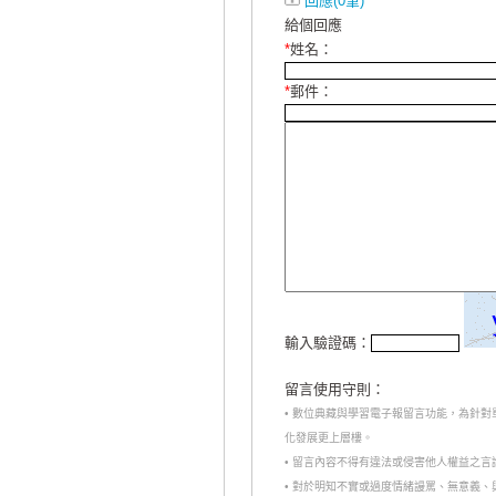
回應(0筆)
給個回應
*
姓名：
*
郵件：
輸入驗證碼：
留言使用守則：
• 數位典藏與學習電子報留言功能，為針
化發展更上層樓。
• 留言內容不得有違法或侵害他人權益之
• 對於明知不實或過度情緒謾罵、無意義