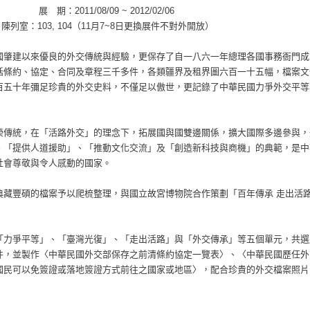
展 期：2011/08/09 ~ 2012/02/06
陳列室：103, 104（11月7~8日更換展件不對外開放）
國肇建以來優良的外交傳統與經驗，更保存了自一八六一年總理各國事務衙門成
括條約、協定、合同及章程三千多件，各類疆界及租界圖六百一十五幅，檔案文
百五十年彌足珍貴的外交史料，不僅足以傲世，更記錄了中華民國力爭外交平等
榮傳統，在「活路外交」的理念下，拓展國與國雙邊關係，擴大國際多邊參與，
、「提供人道援助」、「推動文化交流」及「創造新科技與商機」的典範，是中
社會尊敬與令人感動的國家。
典藏豐碩的檔案予以爬梳整理，與國立故宮博物院合作策劃「百年傳承 走出活
「力爭平等」、「臺灣光復」、「走出活路」與「外交傳承」等五個單元，共選
件，並製作〈中華民國外交部保存之前清條約協定一覽表〉、〈中華民國歷任外
國民可以免簽證或落地簽證方式前往之國家或地區〉，配合珍貴的外交檔案照片