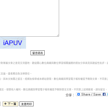
為針對單篇文章之意見交流園地，歡迎關心數位典藏與數位學習相關議題的朋友分享高見與建設性批評，
之言論，違者應自負法律責任。
意義、與本文無關之留言，經網友檢舉或本網站發現，數位典藏與學習電子報有權逕予刪除文章。不同意
話穢言、侵害他人權利，數位典藏與學習電子報有權逕予刪除發言文章。不同意上述規範者，請勿留言。
分享：