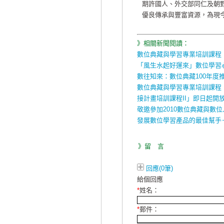
期許國人、外交部同仁及朝
優良傳承與豐富資源，為現
》相關新聞閱讀：
數位典藏與學習專業培訓課程
「風生水起好運來」數位學習
數往知來：數位典藏100年度
數位典藏與學習專業培訓課程
接計畫培訓課程II」即日起開
敬邀參加2010數位典藏與數
發展數位學習產品的最佳幫手
》留 言
回應(0筆)
給個回應
*
姓名：
*
郵件：