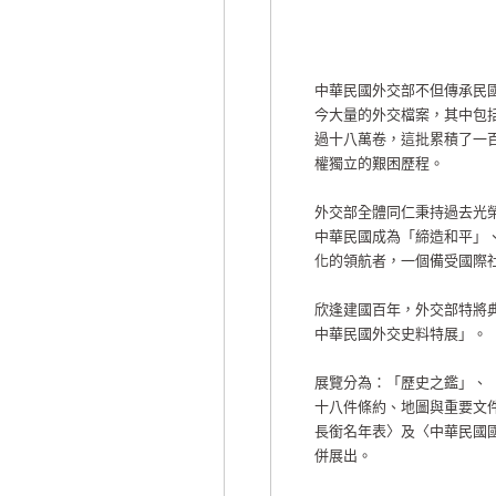
中華民國外交部不但傳承民
今大量的外交檔案，其中包
過十八萬卷，這批累積了一
權獨立的艱困歷程。
外交部全體同仁秉持過去光
中華民國成為「締造和平」
化的領航者，一個備受國際
欣逢建國百年，外交部特將
中華民國外交史料特展」。
展覽分為：「歷史之鑑」、
十八件條約、地圖與重要文
長銜名年表〉及〈中華民國
併展出。