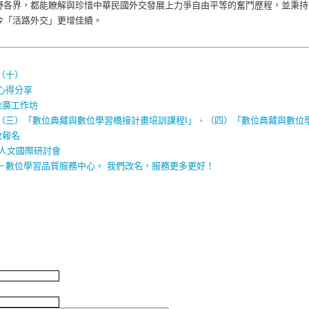
野各界，都能瞭解與珍惜中華民國外交發展上力爭自由平等的奮鬥歷程，並秉持
今「活路外交」更增佳績。
（十）
心得分享
推廣工作坊
（三）「數位典藏與數位學習橋接計畫培訓課程I」、（四）「數位典藏與數位
放報名
位人文國際研討會
－數位學習品質服務中心。 我們改名，服務更多更好！