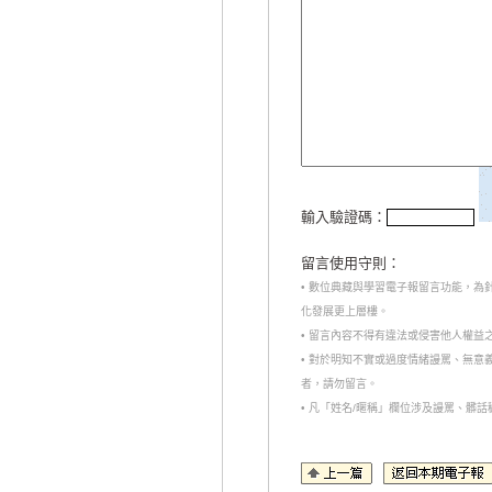
輸入驗證碼：
留言使用守則：
• 數位典藏與學習電子報留言功能，
化發展更上層樓。
• 留言內容不得有違法或侵害他人權益
• 對於明知不實或過度情緒謾罵、無
者，請勿留言。
• 凡「姓名/暱稱」欄位涉及謾罵、髒