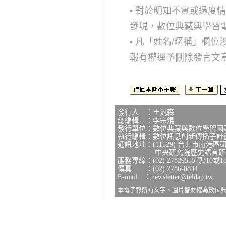
• 對於明知不實或過度
發現，數位典藏與學習
• 凡「姓名/暱稱」欄
報有權逕予刪除發言文
發行人 ：王汎森
總編輯 ：李宗焜
發行單位：數位典藏與數位學習國
執行編輯：數位訊息創新傳播子計
通訊地址：(11529) 台北市南港區
中央研究院歷史語言研究所
服務專線：(02) 27829555轉310或1
傳真 ：(02) 2786-8834
E-mail ：
newsletter@teldap.tw
本電子報所有文字、圖片智財權為數位