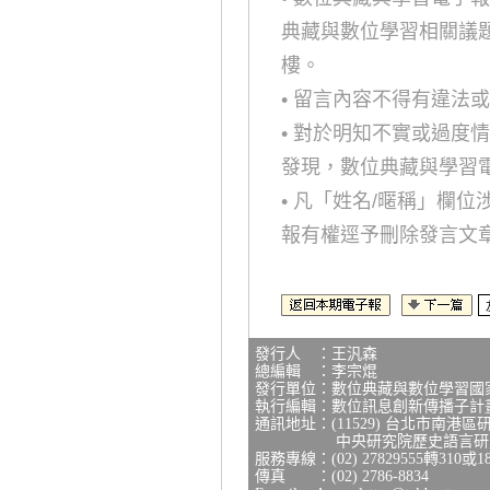
典藏與數位學習相關議
樓。
• 留言內容不得有違法
• 對於明知不實或過度
發現，數位典藏與學習
• 凡「姓名/暱稱」欄
報有權逕予刪除發言文
發行人 ：王汎森
總編輯 ：李宗焜
發行單位：數位典藏與數位學習國
執行編輯：數位訊息創新傳播子計
通訊地址：(11529) 台北市南港區
中央研究院歷史語言研究所
服務專線：(02) 27829555轉310或1
傳真 ：(02) 2786-8834