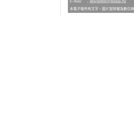
E-mail ：
newsletter@teldap.tw
本電子報所有文字、圖片智財權為數位