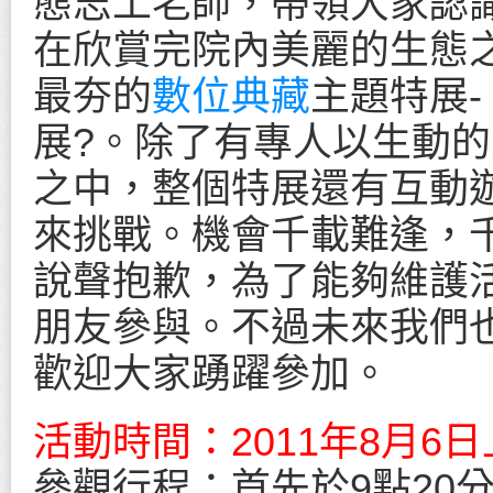
態志工老師，帶領大家認
在欣賞完院內美麗的生態
最夯的
數位典藏
主題特展-
展?。除了有專人以生動
之中，整個特展還有互動
來挑戰。機會千載難逢，
說聲抱歉，為了能夠維護活
朋友參與。不過未來我們
歡迎大家踴躍參加。
活動時間：2011年8月6
參觀行程：首先於9點20