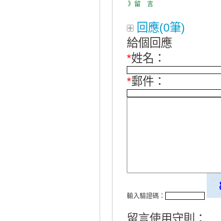
》留 言
回應(0筆)
給個回應
*
姓名：
*
郵件：
輸入驗證碼：
留言使用守則：