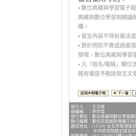
• 數位典藏與學習電子
典藏與數位學習相關議
樓。
• 留言內容不得有違法
• 對於明知不實或過度
發現，數位典藏與學習
• 凡「姓名/暱稱」欄
報有權逕予刪除發言文
發行人 ：王汎森
總編輯 ：李宗焜
發行單位：數位典藏與數位學習國
執行編輯：數位訊息創新傳播子計
通訊地址：(11529) 台北市南港區
中央研究院歷史語言研究所
服務專線：(02) 27829555轉310或1