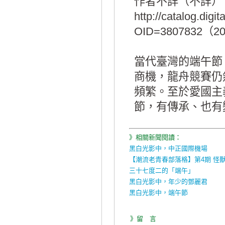
作者不詳（不詳）
http://catalog.digi
OID=3807832（2
當代臺灣的端午節
商機，龍舟競賽仍
頻繁。至於愛國主
節，有傳承、也有
》相關新聞閱讀：
黑白光影中，中正國際機場
【潮流老青春部落格】第4期 怪
三十七度二的「端午」
黑白光影中，年少的鄧麗君
黑白光影中，端午節
》留 言