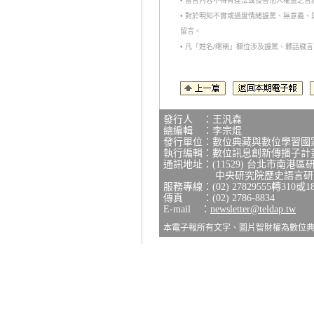
• 留言內容不得有違法或侵害他人權益之
• 對於明知不實或過度情緒謾罵、無意義
留言。
• 凡「姓名/暱稱」欄位涉及謾罵、髒話
發行人 ：王汎森
總編輯 ：李宗焜
發行單位：數位典藏與數位學習國
執行編輯：數位訊息創新傳播子計
通訊地址：(11529) 台北市南港區
中央研究院歷史語言研究所
服務專線：(02) 27829555轉310或1
傳真 ：(02) 2786-8834
E-mail ：
newsletter@teldap.tw
本電子報所有文字、圖片智財權為數位