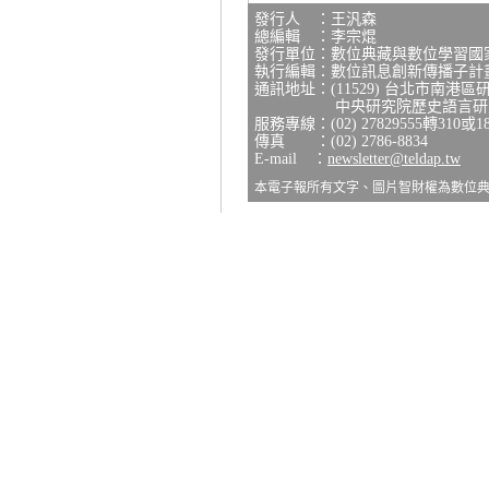
發行人 ：王汎森
總編輯 ：李宗焜
發行單位：數位典藏與數位學習國
執行編輯：數位訊息創新傳播子計
通訊地址：(11529) 台北市南港區
中央研究院歷史語言研究所
服務專線：(02) 27829555轉310或1
傳真 ：(02) 2786-8834
E-mail ：
newsletter@teldap.tw
本電子報所有文字、圖片智財權為數位