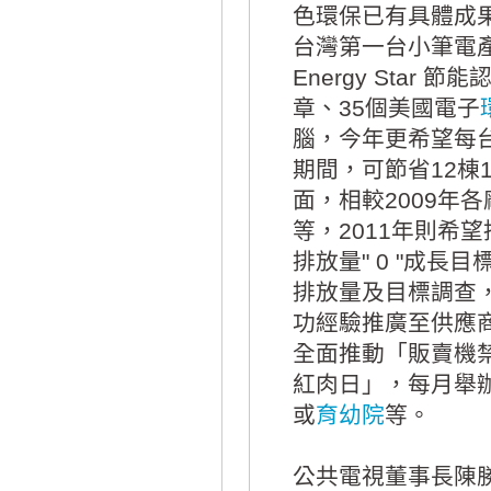
色環保已有具體成果
台灣第一台小筆電
Energy Star
章、35個美國電子
腦，今年更希望每台
期間，可節省12棟
面，相較2009年
等，2011年則希
排放量" 0 "成
排放量及目標調查，
功經驗推廣至供應
全面推動「販賣機
紅肉日」，每月舉
或
育幼院
等。
公共電視董事長陳