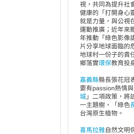
視，共同為提升社
健康的「打開身心
就是力量，與公視
運動推廣；近年來
年推動「綠色影像
片分享地球面臨的
地球村一份子的責
鄉落實
環保
教育投
嘉義縣
縣長張花冠表
要有passion
城
」二項政策，將
一主題樹，「綠色
台灣原生植物。
喜馬拉雅
自然文明