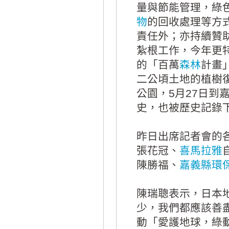
量與節能管理，綠
物
的回收處理等方
責任外；亦持續贊
紮根工作，今年更
的「百萬
森林
計畫
二公頃土地的植樹復
公園，5月27日
史，也被歷史記錄
昨日出席記者會的
張花冠、
喜馬拉雅
陳勝福、
嘉義縣
環
陳瑞聰表示，日本
少，我們都應該善
動「愛護地球，綠