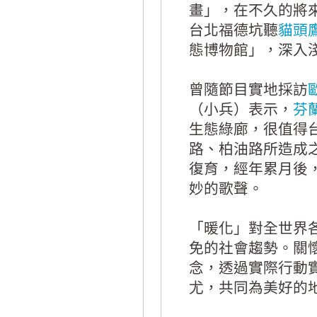
畫」，在不久的將
台北福德坑聽
貓頭
態博物館」，深入
曾隨節目實地採訪
（小兵）表示，
芬
生態綠廊，很值得
路、柏油路所造成
復育，經年累月後
妙的歌聲。
「暖化」對全世界
免的社會趨勢。關
念，透過實際行動
尤，共同為美好的