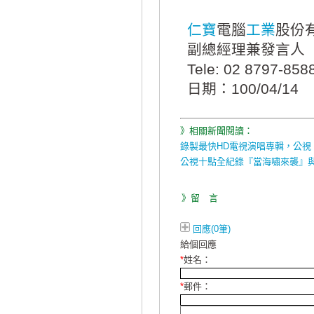
仁寶
電腦
工業
股份
副總經理兼發言人
Tele: 02 8797-85
日期：100/04/14
》相關新聞閱讀：
錄製最快HD電視演唱專輯，公視
公視十點全紀錄『當海嘯來襲』
》留 言
回應(0筆)
給個回應
*
姓名：
*
郵件：