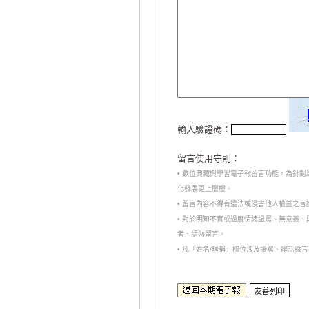
輸入驗證碼：
留言使用守則：
• 數位典藏與學習電子報留言功能，為針
化發展更上層樓。
• 留言內容不得有違法或侵害他人權益之
• 對於明知不實或過度情緒謾罵、無意義
者，請勿留言。
• 凡「姓名/暱稱」欄位涉及謾罵、髒話