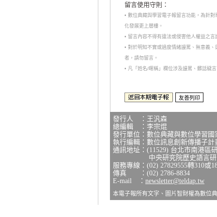
留言使用守則：
• 數位典藏與學習電子報留言功能，為針
化發展更上層樓。
• 留言內容不得有違法或侵害他人權益之
• 對於明知不實或過度情緒謾罵、無意義
者，請勿留言。
• 凡「姓名/暱稱」欄位涉及謾罵、髒話
發行人 ：王汎森
總編輯 ：李宗焜
發行單位：數位典藏與數位學習國
執行編輯：數位訊息創新傳播子計
通訊地址：(11529) 台北市南港區
中央研究院歷史語言研究所
服務專線：(02) 27829555轉310或1
傳真 ：(02) 2786-8834
E-mail ：
newsletter@teldap.tw
本電子報所有文字、圖片智財權為數位