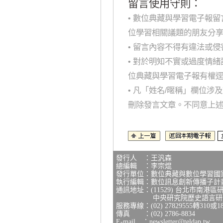
留言使用守則：
• 數位典藏與學習電子報
位學習相關議題的朋友分
• 留言內容不得有違法或
• 對於明知不實或過度情
位典藏與學習電子報有權
• 凡「姓名/暱稱」欄位
刪除發言文章。不同意上
發行人 ：王汎森
總編輯 ：李宗焜
發行單位：數位典藏與數位學習國
執行編輯：數位訊息創新傳播子計
通訊地址：(11529) 台北市南港區
中央研究院歷史語言研究所
服務專線：(02) 27829555轉310或1
傳真 ：(02) 2786-8834
E-mail ：
newsletter@teldap.tw