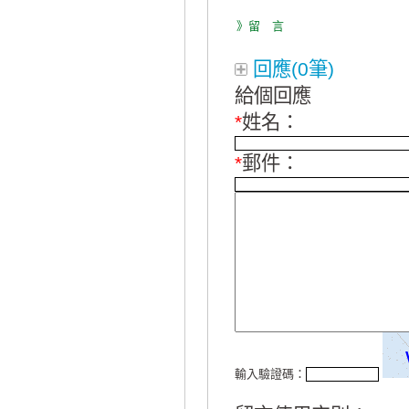
》留 言
回應(0筆)
給個回應
*
姓名：
*
郵件：
輸入驗證碼：