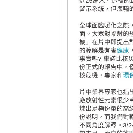
近25萬人。這樣
警示系統，但海嘯
全球面臨暖化之際
面。大眾對幅射的
機』在片中即提出
的瞭解是有害
健康
事實嗎? 車諾比
份正式的報告中，
核危機，專家和
環
片中業界專家也指
廠放射性元素很少
煉出足夠份量的高
份說明，而我們對輻
不同角度解釋。3/2