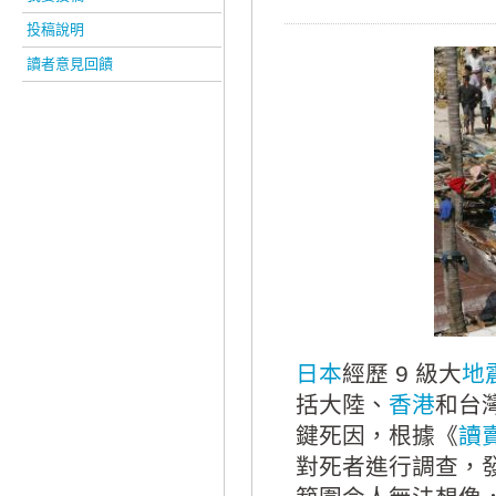
投稿說明
讀者意見回饋
日本
經歷 9 級大
地
括大陸、
香港
和台
鍵死因，根據《
讀
對死者進行調查，