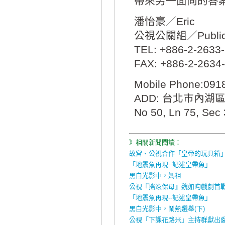
帶來另一面向的答
潘怡豪／Eric
公視公關組／Public R
TEL: +886-2-2633-
FAX: +886-2-2634
Mobile Phone:091
ADD: 台北市內湖
No 50, Ln 75, Sec 
》相關新聞閱讀：
故宮、公視合作「皇帝的玩具箱
「地震魚再現--記述皇帶魚」
黑白光影中，媽祖
公視『搖滾保母』魏如昀戲劇首
「地震魚再現--記述皇帶魚」
黑白光影中，鬧熱選舉(下)
公視「下課花路米」主持群獻出