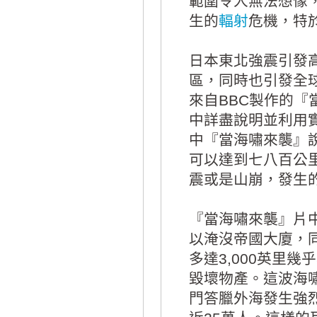
範圍令人無法想像
生的
輻射
危機，特
日本東北強震引發
區，同時也引發全
來自BBC製作的
中詳盡說明並利用
中『當海嘯來襲』
可以達到七八百公
震或是山崩，發生
『當海嘯來襲』片
以淹沒帝國大廈，
多達3,000英里幾乎
毀壞物產。這波海嘯
門答臘外海發生強