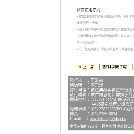
留言使用守則：
• 數位典藏與學習電子報留言功能，為針
化發展更上層樓。
• 留言內容不得有違法或侵害他人權益之
• 對於明知不實或過度情緒謾罵、無意義
者，請勿留言。
• 凡「姓名/暱稱」欄位涉及謾罵、髒話
發行人 ：王汎森
總編輯 ：李宗焜
發行單位：數位典藏與數位學習國
執行編輯：數位訊息創新傳播子計
通訊地址：(11529) 台北市南港區
中央研究院歷史語言研究所
服務專線：(02) 27829555轉310或1
傳真 ：(02) 2786-8834
E-mail ：
newsletter@teldap.tw
本電子報所有文字、圖片智財權為數位