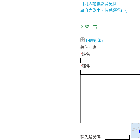
白河大地震影音史料
黑白光影中，鬧熱選舉(下)
》留 言
回應(0筆)
給個回應
*
姓名：
*
郵件：
輸入驗證碼：