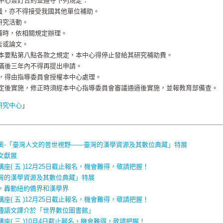
本中心簽訂合約並遵守下列規定：
職，亦不得接受我國其他單位補助。
研究活動。
備時，依相關規定辦理。
告或論文。
守本要點第八點各款之規定，本中心得停止發給其研究補助費。
滿後三年內不得再提出申請。
宜，得由指導委員會授權本中心處理。
核定後實施，修正時須經本中心指導委員會審議通過後實施，並報教育部備查。
研究中心
」
奧-「臺灣人文的普世視野——臺灣的漢學資源及其數位典藏」特展
文獻展
( 五 )12月25日截止報名，機會難得，敬請把握！
灣的漢學資源及其數位典藏」特展
，轟動紐約僑界和漢學界
( 五 )12月25日截止報名，機會難得，敬請把握！
種語文譯介於「世界數位圖書館」
座( 三 )10月4日截止報名，機會難得，敬請把握！