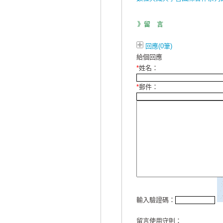
》留 言
回應(0筆)
給個回應
*
姓名：
*
郵件：
輸入驗證碼：
留言使用守則：