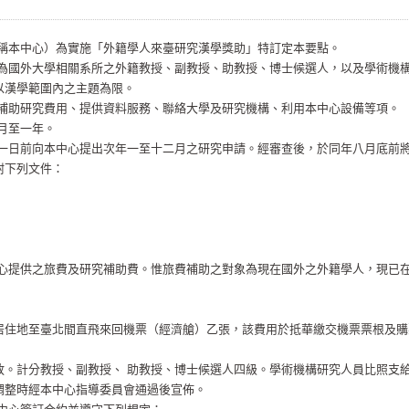
簡稱本中心）為實施「外籍學人來臺研究漢學獎助」特訂定本要點。
象為國外大學相關系所之外籍教授、副教授、助教授、博士候選人，以及學術機
以漢學範圍內之主題為限。
：補助研究費用、提供資料服務、聯絡大學及研究機構、利用本中心設備等項。
月至一年。
卅一日前向本中心提出次年一至十二月之研究申請。經審查後，於同年八月底前
附下列文件：
中心提供之旅費及研究補助費。惟旅費補助之對象為現在國外之外籍學人，現已
居住地至臺北間直飛來回機票（經濟艙）乙張，該費用於抵華繳交機票票根及購
放。計分教授、副教授、 助教授、博士候選人四級。學術機構研究人員比照支
調整時經本中心指導委員會通過後宣佈。