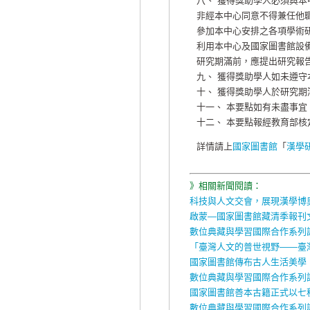
八、 獲得獎助學人必須與
非經本中心同意不得兼任他
參加本中心安排之各項學術
利用本中心及國家圖書館設
研究期滿前，應提出研究報
九、 獲得獎助學人如未遵
十、 獲得獎助學人於研究期
十一、 本要點如有未盡事
十二、 本要點報經教育部
詳情請上
國家圖書館
「
漢學
》相關新聞閱讀：
科技與人文交會，展現漢學博
啟蒙—國家圖書館藏清季報刊
數位典藏與學習國際合作系列講座
「臺灣人文的普世視野——臺
國家圖書館傳布古人生活美學
數位典藏與學習國際合作系列講座
國家圖書館善本古籍正式以七
數位典藏與學習國際合作系列講