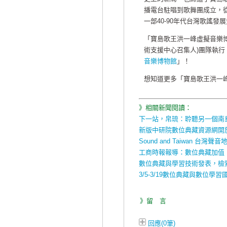
播電台駐唱到歌舞團成立，
一部40-90年代台灣歌謠
「寶島歌王洪一峰虛擬音樂博
術支援中心召集人)團隊執
音樂博物館
」！
想知道更多「寶島歌王洪一
》相關新聞閱讀：
下一站，帛琉：聆聽另一個南
新版中研院數位典藏資源網開
Sound and Taiwan 台灣聲
工商時報報導：數位典藏加值
數位典藏與學習技術發表，檢
3/5-3/19數位典藏與數位學
》留 言
回應(0筆)