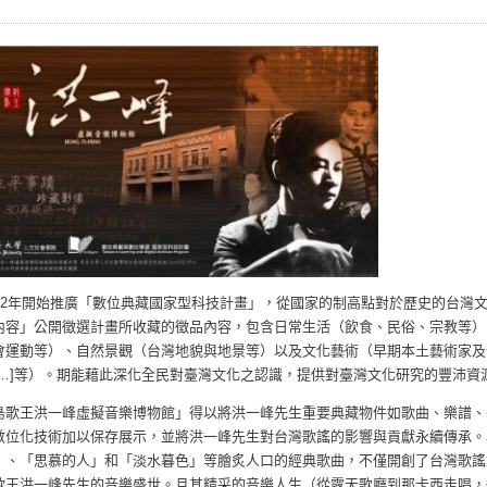
02年開始推廣「數位典藏國家型科技計畫」，從國家的制高點對於歷史的台灣
內容」公開徵選計畫所收藏的徵品內容，包含日常生活（飲食、民俗、宗教等）
會運動等）、自然景觀（台灣地貌與地景等）以及文化藝術（早期本土藝術家及
…]等）。期能藉此深化全民對臺灣文化之認識，提供對臺灣文化研究的豐沛資
島歌王洪一峰虛擬音樂博物館」得以將洪一峰先生重要典藏物件如歌曲、樂譜、
數位化技術加以保存展示，並將洪一峰先生對台灣歌謠的影響與貢獻永續傳承。
」、「思慕的人」和「淡水暮色」等膾炙人口的經典歌曲，不僅開創了台灣歌謠
歌王洪一峰先生的音樂盛世。且其精采的音樂人生（從露天歌廳到那卡西走唱，