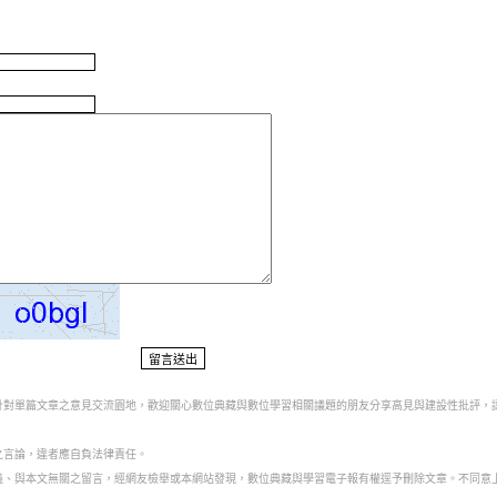
為針對單篇文章之意見交流園地，歡迎關心數位典藏與數位學習相關議題的朋友分享高見與建設性批評，
之言論，違者應自負法律責任。
意義、與本文無關之留言，經網友檢舉或本網站發現，數位典藏與學習電子報有權逕予刪除文章。不同意