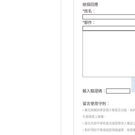
給個回應
*
姓名：
*
郵件：
輸入驗證碼：
留言使用守則：
• 數位典藏與學習電子報留言功能，
化發展更上層樓。
• 留言內容不得有違法或侵害他人權益
• 對於明知不實或過度情緒謾罵、無