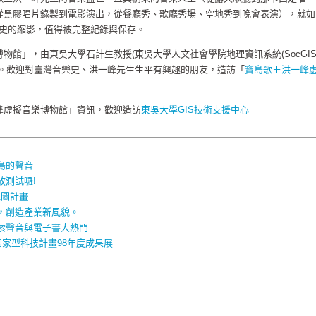
從黑膠唱片錄製到電影演出，從餐廳秀、歌廳秀場、空地秀到晚會表演），就如
發展史的縮影，值得被完整紀錄與保存。
物館」，由東吳大學石計生教授(東吳大學人文社會學院地理資訊系統(SocGIS
行。歡迎對臺灣音樂史、洪一峰先生生平有興趣的朋友，造訪「
寶島歌王洪一峰
峰虛擬音樂博物館」資訊，歡迎造訪
東吳大學GIS技術支援中心
島的聲音
放測試囉!
音地圖計畫
，創造產業新風貌。
索聲音與電子書大熱門
習國家型科技計畫98年度成果展