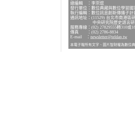
總編輯 ：李宗焜
發行單位：數位典藏與數位學習國
執行編輯：數位訊息創新傳播子計
通訊地址：(11529) 台北市南港區
中央研究院歷史語言研究所
服務專線：(02) 27829555轉310或1
傳真 ：(02) 2786-8834
E-mail ：
newsletter@teldap.tw
本電子報所有文字、圖片智財權為數位