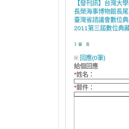
【發刊訊】台灣大學
長榮海事博物館長尾
臺灣省諮議會數位典藏
2011第三屆數位
》留 言
回應(0筆)
給個回應
*
姓名：
*
郵件：