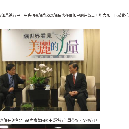
火如荼進行中，中央研究院翁啟惠院長也在百忙中前往觀展，和大家一同感受花
惠院長與台北市研考會魏國彥主委進行簡單茶敘、交換意見