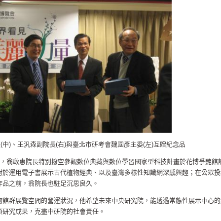
(中)、王汎森副院長(右)與臺北市研考會魏國彥主委(左)互贈紀念品
中，翁啟惠院長特別撥空參觀數位典藏與數位學習國家型科技計畫於花博爭艷館
對於運用電子書展示古代植物經典、以及臺灣多樣性知識網深感興趣；在公眾投
作品之前，翁院長也駐足沉思良久。
物館群展覽空間的營運狀況，他希望未來中央研究院，能透過常態性展示中心的
類研究成果，克盡中研院的社會責任。