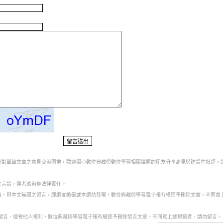
為針對單篇文章之意見交流園地，歡迎關心數位典藏與數位學習相關議題的朋友分享高見與建設性批評，
之言論，違者應自負法律責任。
意義、與本文無關之留言，經網友檢舉或本網站發現，數位典藏與學習電子報有權逕予刪除文章。不同意
話穢言、侵害他人權利，數位典藏與學習電子報有權逕予刪除發言文章。不同意上述規範者，請勿留言。