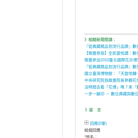
》相關新聞閱讀：
『從典藏精品到流行品牌』數位
【敬邀參與】全民愛悅讀：數位
敬邀參加2010臺北國際花卉
『從典藏精品到流行品牌』數位
國立臺灣博物館：「天旋地轉
中央研究院翁啟惠院長參觀花博
沒時間去看「花博」嗎？來「
一步一腳印 － 數位典藏與數
》留 言
回應(0筆)
給個回應
*
姓名：