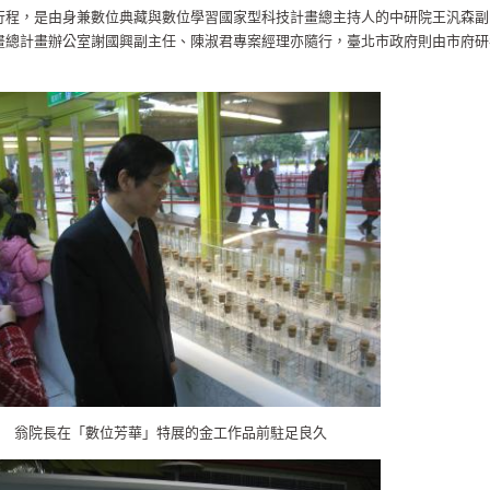
行程，是由身兼數位典藏與數位學習國家型科技計畫總主持人的中研院王汎森副
畫總計畫辦公室謝國興副主任、陳淑君專案經理亦隨行，臺北市政府則由市府研
翁院長在「數位芳華」特展的金工作品前駐足良久