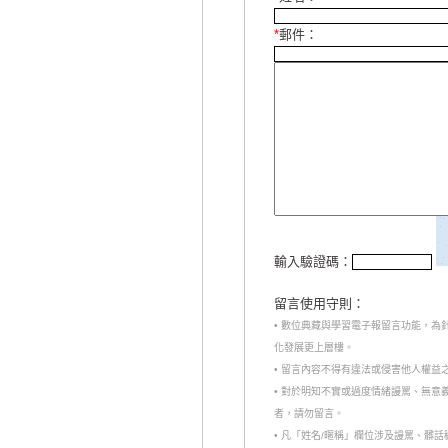
*
郵件：
輸入驗證碼：
留言使用守則：
• 數位典藏與學習電子報留言功能，
化發展更上層樓。
• 留言內容不得有違法或侵害他人權益
• 對於明知不實或過度情緒謾罵、無
者，請勿留言。
• 凡「姓名/暱稱」欄位涉及謾罵、髒