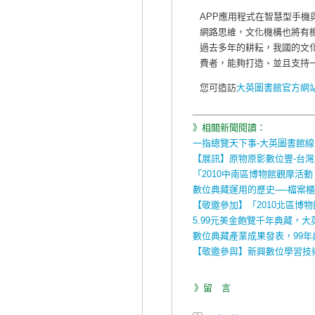
APP應用程式在智慧型手
網路思維，文化機構也將有
過去多年的耕耘，我國的文
費者，能夠打造、並且支持一
您可造訪
大英圖書館官方網
》相關新聞閱讀：
一指總覽天下事-大英圖書館
【展訊】原物原影數位豐-台
「2010中南區博物館觀摩活
數位典藏運用的歷史──檔案
【敬邀參加】「2010北區博
5.99元美金飽覽千年典藏，大英圖
數位典藏產業成果發表，99年
【敬邀參與】新興數位學習技
》留 言