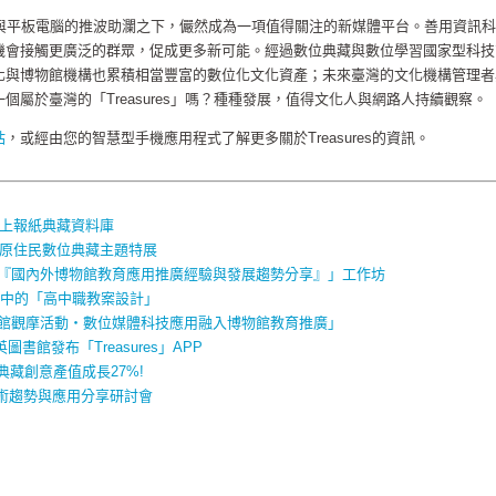
機與平板電腦的推波助瀾之下，儼然成為一項值得關注的新媒體平台。善用資訊科
機會接觸更廣泛的群眾，促成更多新可能。經過數位典藏與數位學習國家型科技
化與博物館機構也累積相當豐富的數位化文化資產；未來臺灣的文化機構管理者
個屬於臺灣的「Treasures」嗎？種種發展，值得文化人與網路人持續觀察。
站
，或經由您的智慧型手機應用程式了解更多關於Treasures的資訊。
線上報紙典藏資料庫
灣原住民數位典藏主題特展
動『國內外博物館教育應用推廣經驗與發展趨勢分享』」工作坊
櫃中的「高中職教案設計」
物館觀摩活動‧數位媒體科技應用融入博物館教育推廣」
書館發布「Treasures」APP
典藏創意產值成長27%!
術趨勢與應用分享研討會