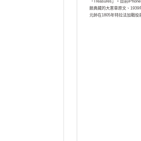
「Treasures」。目前iPh
館典藏的大憲章原文、193
元帥在1805年特拉法加戰