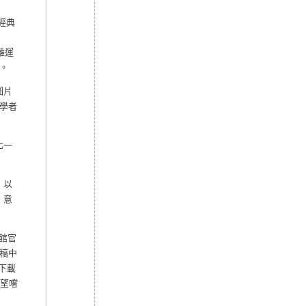
經典
離運
。
圖片
學者
化一
，以
、意
書館官
稿中
前下載
希望嚐