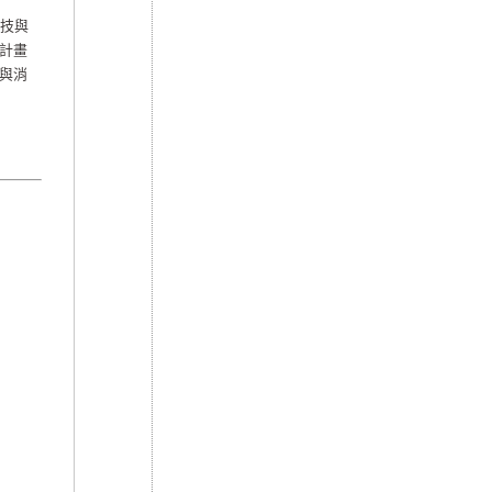
技與
計畫
與消