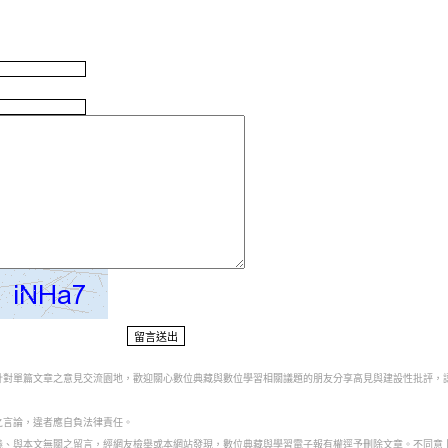
為針對單篇文章之意見交流園地，歡迎關心數位典藏與數位學習相關議題的朋友分享高見與建設性批評，
之言論，違者應自負法律責任。
意義、與本文無關之留言，經網友檢舉或本網站發現，數位典藏與學習電子報有權逕予刪除文章。不同意