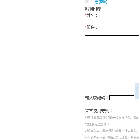
回應(0筆)
給個回應
*
姓名：
*
郵件：
輸入驗證碼：
留言使用守則：
• 數位典藏與學習電子報留言功能，
化發展更上層樓。
• 留言內容不得有違法或侵害他人權益
• 對於明知不實或過度情緒謾罵、無