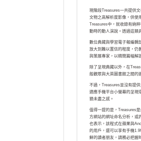
現階段Treasures一共
文物之高解析度影像，供使
Treasures中，就收錄
動時的動人演說。透過這類
數位典藏與學習電子報編輯部
放大到難以置信的程度，仍
與策展專家，以精簡篇幅解
除了呈現典藏以外，在Tre
般觀眾與大英圖書館之間的
不過，Treasures並
適應手機平台小螢幕的呈現環
猶未盡之感。
值得一提的是，Treasur
方網站的網址命名分析，或
也表示，該程式在蘋果與Andr
的用戶，還可以享有手機1.9
鮮的讀者朋友，請務必把握