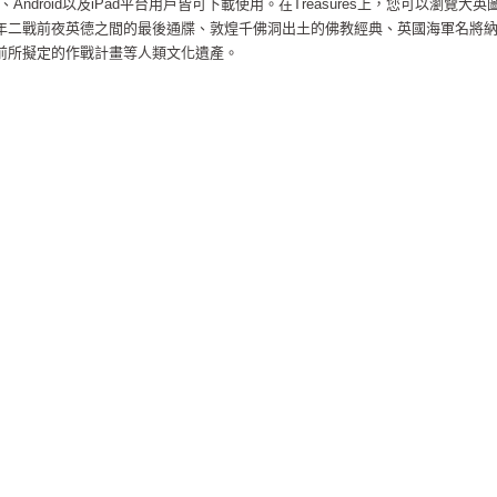
one、Android以及iPad平台用戶皆可下載使用。在Treasures上，您可以瀏覽大英
9年二戰前夜英德之間的最後通牒、敦煌千佛洞出土的佛教經典、英國海軍名將
役前所擬定的作戰計畫等人類文化遺產。