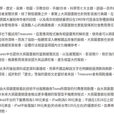
提供文學、歷史、音樂、地圖、宗教信仰、手繪/抄本、科學等七大主題，超過一百件
用者瀏覽欣賞。除了靜態圖像之外，事實上大英圖書館也針對影音進行典藏，在
有納粹德國大屠殺倖存者的回憶、以及南非前總統曼德拉在1960年代投身反對種族隔
具有警惕意味、或激勵人心的典藏推廣，大英圖書館也更能發揮其社會教育責任
也下載試用Treasures，這套應用程式擁有相當優秀的解析度，使用者可以將
舊保持清晰。而為了協助一般觀眾深入瞭解藏品背後的脈絡，大英圖書館也安排
說典藏背景故事，這種作法相當值得國內文化機構參考。
asures中也提供大英圖書館的當期展覽訊息、以及展覽圖片、影音簡介，對於強
連結，推廣教育資源並提升其品牌形象，產生相當大的幫助。
沒有提供太多的後設資料或是資料庫連結，而單件藏品解說文字也明顯經過潤飾與刪節
境；或許對於「歷女」等級的藝術文史愛好者來說，Treasures會有隔靴搔癢
es是由大英圖書館委託技術平台服務廠商Toura所開發的付費應用軟體，由大英圖
許未來大英圖書館還會推出更多種類的智慧型手機應用程式。大英圖書館在新聞
oid平台的下載費用為3.99元美金，iPad則為5.99元美金；不過在1月24日之
9元美金、iPad平板電腦3.99元美金(約合新台幣120元左右)的優惠折扣。如果
時間。