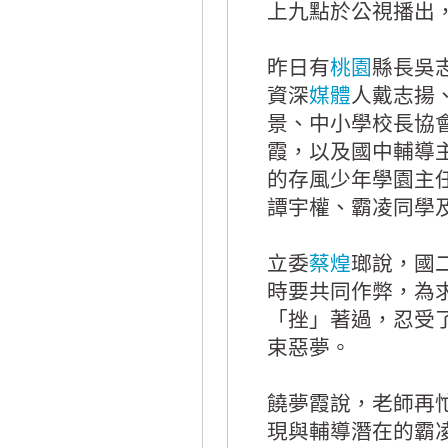
上九點於公視播出
昨日有
桃園
縣長吳
資深
媒體
人戴志揚
景、中小學校長協
霞，以及國中輔導
的存風少年學園主
譚宇權、霸凌同學
立委
蔡煌
瑯說，國
時要共同作弊，為
「挫」著過，忍受
束惡夢。
饒夢霞說，老師再
現與輔導潛在的霸