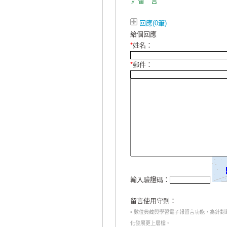
》留 言
回應(0筆)
給個回應
*
姓名：
*
郵件：
輸入驗證碼：
留言使用守則：
• 數位典藏與學習電子報留言功能，為針
化發展更上層樓。