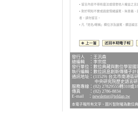
• 留言內容不得有違法或侵害他人權益之
• 對於明知不實或過度情緒謾罵、無意義
者，請勿留言。
• 凡「姓名/暱稱」欄位涉及謾罵、髒話
發行人 ：王汎森
總編輯 ：李宗焜
發行單位：數位典藏與數位學習國
執行編輯：數位訊息創新傳播子計
通訊地址：(11529) 台北市南港區
中央研究院歷史語言研究所
服務專線：(02) 27829555轉310或1
傳真 ：(02) 2786-8834
E-mail ：
newsletter@teldap.tw
本電子報所有文字、圖片智財權為數位