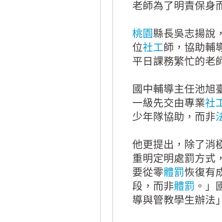
老師為了明責保身
桃園
縣長吳志揚說
位
社工
師，協助輔
平日課務繁忙的老
國中輔導主任池旭
一級先交由專業
社
少年隊協助，而非
他更提出，除了消
重明定明處罰方式
要從零
體罰
恢復有
段，而非
體罰
。」
導與管教學生辦法