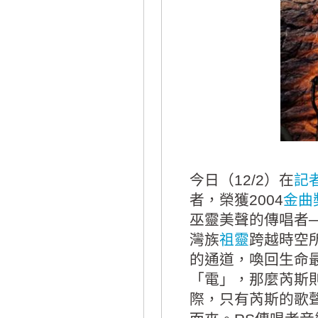
今日（12/2）在
記
者，榮獲2004
金曲
巫靈美聲的傳唱者──芮
灣族
祖靈
跨越時空
的通道，喚回生命
「電」，那麼芮斯
際，只有芮斯的歌