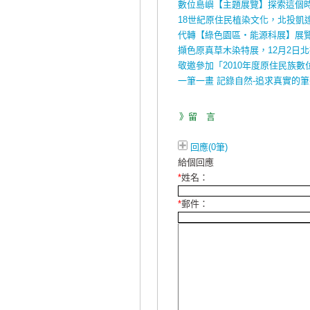
數位島嶼【主題展覽】探索這個
18世紀原住民植染文化，北投凱
代轉【綠色園區‧能源科展】展
擷色原真草木染特展，12月2日
敬邀參加「2010年度原住民族
一筆一畫 記錄自然-追求真實的
》留 言
回應(0筆)
給個回應
*
姓名：
*
郵件：