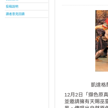
投稿說明
讀者意見回饋
凱達格
12月2日「擷色原
並邀請擁有天賜巫