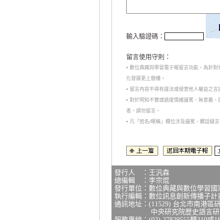
輸入驗證碼：
留言使用守則：
• 數位典藏與學習電子報留言功能，為針
化發展更上層樓。
• 留言內容不得有違法或侵害他人權益之
• 對於明知不實或過度情緒謾罵、無意義
者，請勿留言。
• 凡「姓名/暱稱」欄位涉及謾罵、髒話
發行人 ：王汎森
總編輯 ：李宗焜
發行單位：數位典藏與數位學習國
執行編輯：數位訊息創新傳播子計
通訊地址：(11529) 台北市南港區
中央研究院歷史語言研究所
服務專線：(02) 27829555轉310或1