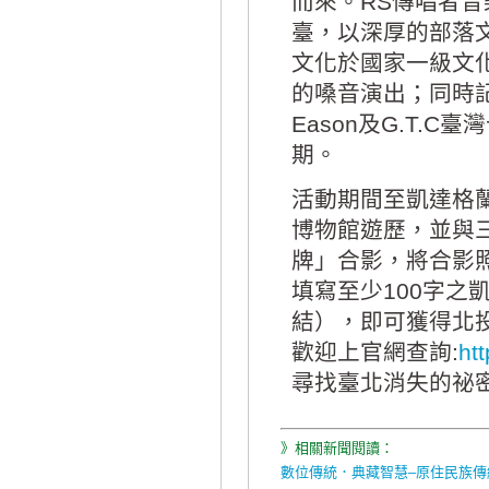
而來。RS傳唱者
臺，以深厚的部落
文化於國家一級文
的嗓音演出；同時
Eason及G.T.C
期。
活動期間至凱達格
博物館遊歷，並與
牌」合影，將合影
填寫至少100字
結），即可獲得北
歡迎上官網查詢:
htt
尋找臺北消失的祕
》相關新聞閱讀：
數位傳統．典藏智慧–原住民族