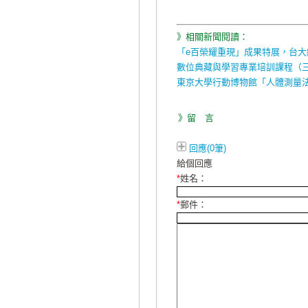
》相關新聞閱讀：
「e百榮耀重現」成果特展，台大
數位典藏與學習專業培訓課程（
東京大學行動博物館「人體測量
》留 言
回應(0筆)
給個回應
*
姓名：
*
郵件：