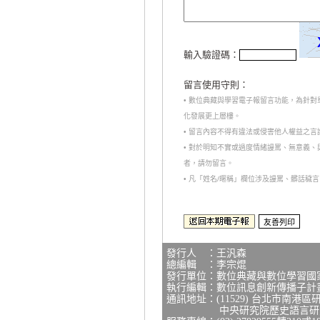
輸入驗證碼：
留言使用守則：
• 數位典藏與學習電子報留言功能，為針
化發展更上層樓。
• 留言內容不得有違法或侵害他人權益之
• 對於明知不實或過度情緒謾罵、無意義
者，請勿留言。
• 凡「姓名/暱稱」欄位涉及謾罵、髒話
發行人 ：王汎森
總編輯 ：李宗焜
發行單位：數位典藏與數位學習國
執行編輯：數位訊息創新傳播子計
通訊地址：(11529) 台北市南港區
中央研究院歷史語言研究所