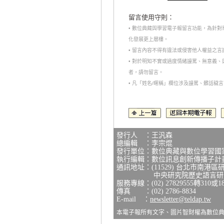
留言使用守則：
• 數位典藏與學習電子報留言功能，為針
化發展更上層樓。
• 留言內容不得有違法或侵害他人權益之
• 對於明知不實或過度情緒謾罵、無意義
者，請勿留言。
• 凡「姓名/暱稱」欄位涉及謾罵、髒話
發行人 ：王汎森
總編輯 ：李宗焜
發行單位：數位典藏與數位學習國
執行編輯：數位訊息創新傳播子計
通訊地址：(11529) 台北市南港區
中央研究院歷史語言研究所
服務專線：(02) 27829555轉310或1
傳真 ：(02) 2786-8834
E-mail ：
newsletter@teldap.tw
本電子報所有文字、圖片智財權為數位