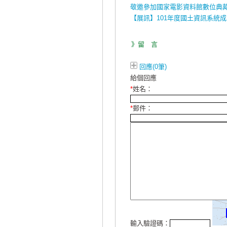
敬邀參加國家電影資料館數位典
【展訊】101年度國土資訊系統
》留 言
回應(0筆)
給個回應
*
姓名：
*
郵件：
輸入驗證碼：