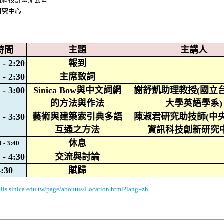
型
科技計畫辦公室
研究中心
時間
主題
主講人
 - 2:20
報到
 - 2:30
主席致詞
 - 3:00
Sinica Bow
與中文詞網
謝舒凱助理教授
(
國立
的方法與作法
大學英語學系
)
 - 3:30
藝術與建築索引典多語
陳淑君研究助技師
(
中
互通之方法
資訊科技創新研究
休息
0 - 3:40
 - 4:30
交流與討論
4:30
賦歸
.iis.sinica.edu.tw/page/aboutus/Location.html?lang=zh