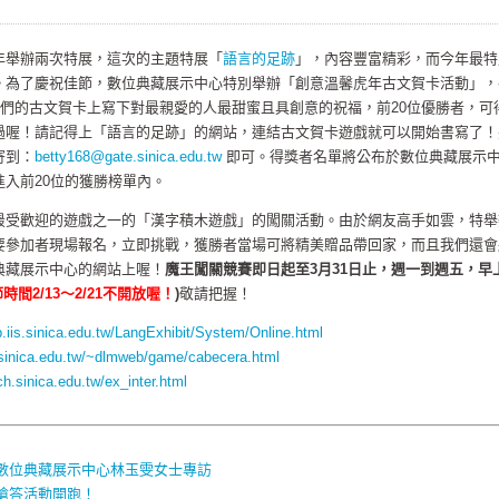
年舉辦兩次特展，這次的主題特展「
語言的足跡
」，內容豐富精彩，而今年最特
。為了慶祝佳節，數位典藏展示中心特別舉辦「創意溫馨虎年古文賀卡活動」，
們的古文賀卡上寫下對最親愛的人最甜蜜且具創意的祝福，前20位優勝者，可
過喔！請記得上「語言的足跡」的網站，連結古文賀卡遊戲就可以開始書寫了！
寄到：
betty168@gate.sinica.edu.tw
即可。得獎者名單將公布於數位典藏展示
入前20位的獲勝榜單內。
最受歡迎的遊戲之一的「漢字積木遊戲」的闖關活動。由於網友高手如雲，特舉
要參加者現場報名，立即挑戰，獲勝者當場可將精美贈品帶回家，而且我們還會
典藏展示中心的網站上喔！
魔王闖關競賽即日起至3月31日止，週一到週五，早
間2/13～2/21不開放喔！
)
敬請把握！
b.iis.sinica.edu.tw/LangExhibit/System/Online.html
.sinica.edu.tw/~dlmweb/game/cabecera.html
rch.sinica.edu.tw/ex_inter.html
數位典藏展示中心林玉雯女士專訪
搶答活動開跑！