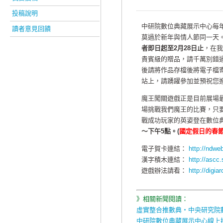
投稿說明
中研院數位典藏展示中心每
讀者意見回饋
莫過於新年與情人節同一天
者即日起至2月28日止
，在我
貴賓級的贈品，請千萬別錯
後請將作品存檔後將電子檔
站上，請踴躍參加並預祝您進
魔王闖關遊戲正是目前展場
場挑戰我們魔王的比賽，只
戰成功玩家的英姿登在數位
～下午5點。(
國定假日的春節時
電子賀卡連結：
http://ndwe
漢字積木連結：
http://ascc
遊戲辦法請看：
http://digia
》相關新聞閱讀：
虛實整合推數典‧中央研究院
中研院數位典藏展示中心線上