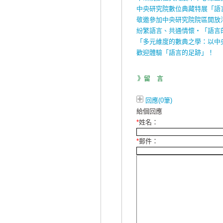
中央研究院數位典藏特展「語
敬邀參加中央研究院院區開放
紛繁語言、共通情懷‧「語言
「多元維度的數典之學：以中
歡迎體驗「語言的足跡」！
》留 言
回應(0筆)
給個回應
*
姓名：
*
郵件：