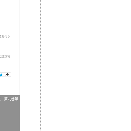
讓數位文
上述規範
報 第九卷第