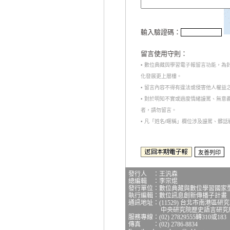
輸入驗證碼：
留言使用守則：
• 數位典藏與學習電子報留言功能，
化發展更上層樓。
• 留言內容不得有違法或侵害他人權益
• 對於明知不實或過度情緒謾罵、無
者，請勿留言。
• 凡「姓名/暱稱」欄位涉及謾罵、髒
發行人 ：王汎森
總編輯 ：李宗焜
發行單位：數位典藏與數位學習國家
執行編輯：數位訊息創新傳播子計畫
通訊地址：(11529) 台北市南港區研
中央研究院歷史語言研究所研
服務專線：(02) 27829555轉310或183
傳真 ：(02) 2786-8834