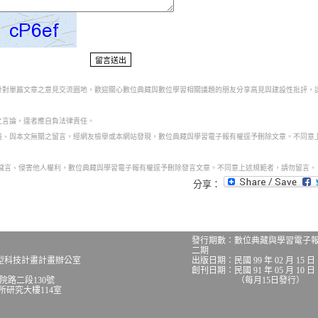
為針對單篇文章之意見交流園地，歡迎關心數位典藏與數位學習相關議題的朋友分享高見與建設性批評，
之言論，違者應自負法律責任。
意義、與本文無關之留言，經網友檢舉或本網站發現，數位典藏與學習電子報有權逕予刪除文章。不同意
話穢言、侵害他人權利，數位典藏與學習電子報有權逕予刪除發言文章。不同意上述規範者，請勿留言。
分享：
發行期數：數位典藏與學習電子
二期
型科技計畫計畫辦公室
出版日期：民國 99 年 02 月 15 日
創刊日期：民國 91 年 05 月 10 日
究院路二段130號
（每月15日發行）
究大樓114室