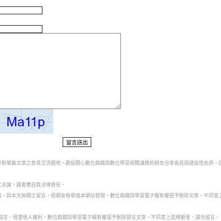
為針對單篇文章之意見交流園地，歡迎關心數位典藏與數位學習相關議題的朋友分享高見與建設性批評，
之言論，違者應自負法律責任。
意義、與本文無關之留言，經網友檢舉或本網站發現，數位典藏與學習電子報有權逕予刪除文章。不同意
話穢言、侵害他人權利，數位典藏與學習電子報有權逕予刪除發言文章。不同意上述規範者，請勿留言。