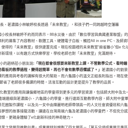
長、荖濃國小林敏婷校長透過「未來教室」，和孩子們一同跨越時空藩籬
國小校長林敏婷不約而同表示，88水災後，由於「數位學習與典藏產業聯盟」的
的募集了內容教材、軟體工具、硬體電子白板、觸控All in one PC、及師資
使得的「未來教室」很快建置完成。現在校園裡的未來教室“麻雀雖小”但e 化
嶄新環境，以有趣方式快樂學習，學校老師也對「未來教室」充滿期待。
國小的趙柄荏小朋友說
:「現在都會很想要來新教室上課，不管數學公式、看時鐘
動看板的教學過程，變得超簡單，再也不會有數學恐懼感了。」
荖濃國小的劉景
課的應用與考卷的講解有很大的幫助。而六龜國小的溫文正組長則指出，現在使
僅節省了老師很多備課的時間，活潑互動的設計更是提升了教學的品質。
e化教室的應用與讓偏鄉地區的學童得到更多元的學習資源，包括師大附中及北
過遠端連線與荖濃國小、六龜國小的學童，進行遠距互動教學內容，師大附中童
景花圈製作課程，以及北一女中由陳麗明老師帶領高一的人文社會資優班和六龜
與夢想的故事接龍活動，讓遠在台灣南端六龜及荖濃國小的學童們，不但充分感
關懷，更親身體驗了e化創新科技的神奇魅力。
產業之發展與推動計畫」成果展特別規劃了四大展區－「第五分項成果展示專區