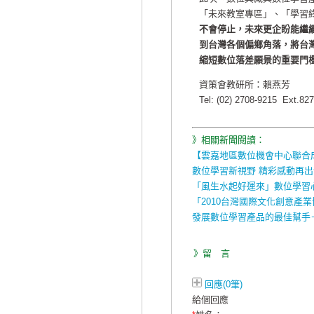
「未來教室專區」、「學習
不會停止，未來更企盼能繼
到台灣各個偏鄉角落，將台
縮短數位落差願景的重要門
資策會教研所：賴燕芳
Tel: (02) 2708-9215 Ext.82
》相關新聞閱讀：
【雲嘉地區數位機會中心聯合
數位學習新視野 精彩感動再出
「風生水起好運來」數位學習
「2010台灣國際文化創意產業
發展數位學習產品的最佳幫手
》留 言
回應(0筆)
給個回應