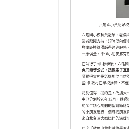
六龜國小黃龍泉校
六龜國小校長黃龍泉、荖濃
業者踴躍支持，短時間內便順利
與遠距連線課輔帶領等服務，
一應俱全，不但小朋友擁有
在試行了e化教學後，六龜
兔同籠等公式，透過電子互
師覺得實務投影機對於自然
些e化教材在學校推廣，不
特別值得一提的是，為擴大
中已分別於98年12月，透
的師生精心規劃的聖誕節應
的小朋友進行一個尋找朋友
來自北台灣大姐姐們的溫暖
此次「數位典藏與數位學習