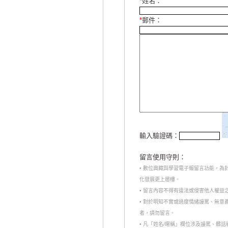
*
姓名：
*
郵件：
輸入驗證碼：
留言使用守則：
• 數位典藏與學習電子報留言功能，
化發展更上層樓。
• 留言內容不得有違法或侵害他人權益
• 對於明知不實或過度情緒謾罵、無
者，請勿留言。
• 凡「姓名/暱稱」欄位涉及謾罵、髒