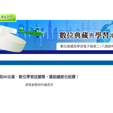
數位典藏與學習電子報第二○八期即
助88災童．數位學習送關懷，蕭副總統也說讚！
資策會教研所/賴燕芳