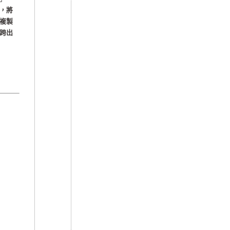
，將
複製
跨出