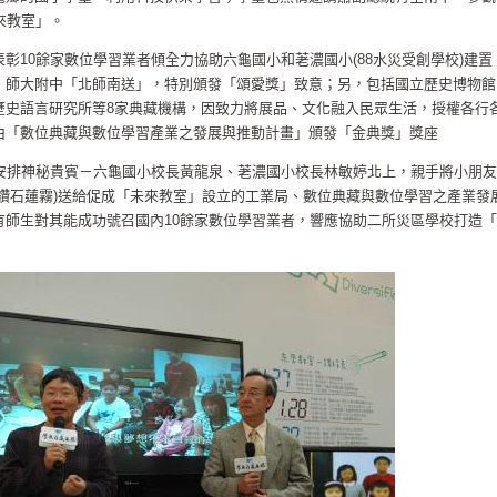
來教室」。
彰10餘家數位學習業者傾全力協助六龜國小和荖濃國小(88水災受創學校)建置
、師大附中「北師南送」，特別頒發「頌愛獎」致意；另，包括國立歷史博物館
歷史語言研究所等8家典藏機構，因致力將展品、文化融入民眾生活，授權各行
由「數位典藏與數位學習產業之發展與推動計畫」頒發「金典獎」獎座
別安排神秘貴賓－六龜國小校長黃龍泉、荖濃國小校長林敏婷北上，親手將小朋友
鑽石蓮霧)送給促成「未來教室」設立的工業局、數位典藏與數位學習之產業發
有師生對其能成功號召國內10餘家數位學習業者，響應協助二所災區學校打造「