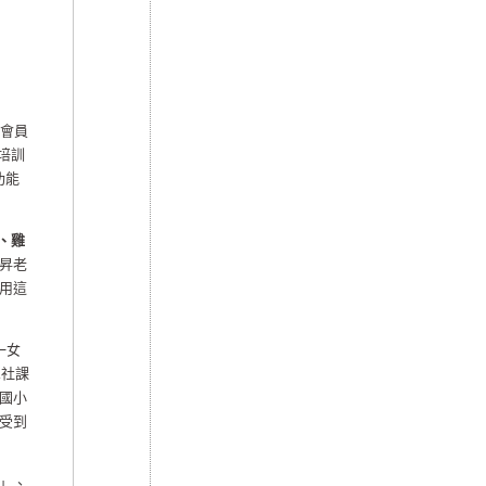
會員
培訓
功能
、雞
昇老
用這
一女
軍社課
國小
受到
」、