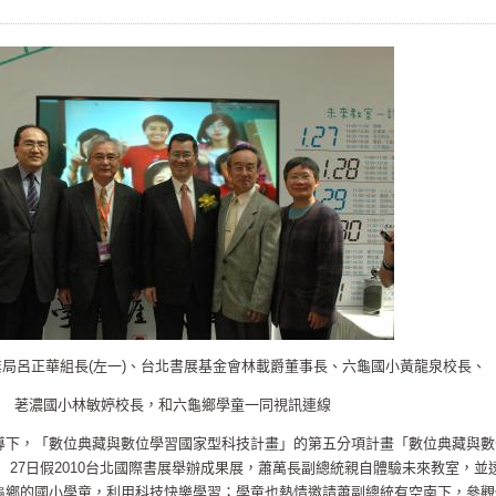
局呂正華組長(左一)、台北書展基金會林載爵董事長、六龜國小黃龍泉校長、
荖濃國小林敏婷校長，和六龜鄉學童一同視訊連線
導下，「數位典藏與數位學習國家型科技計畫」的第五分項計畫「數位典藏與數
 27日假2010台北國際書展舉辦成果展，蕭萬長副總統親自體驗未來教室，並
龜鄉的國小學童，利用科技快樂學習；學童也熱情邀請蕭副總統有空南下，參觀