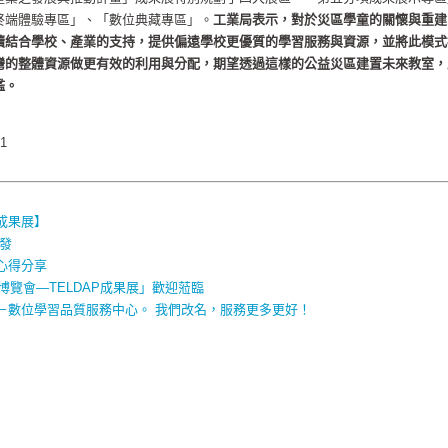
終端體驗專區」、「數位典藏專區」。
工業局表示，對於災區學童的關懷與重建
續結合學校、產業的支持，提供偏遠學校更優質的學習服務與資源，並將此模式
灣的整體資源做更有效的利用與分配，期望透過這樣的公益災區建置未來教室，
檻。
71
成果展】
發
心得分享
博覽會—TELDAP成果展」歡迎蒞臨
－數位學習品質服務中心。 我們改名，服務更多更好！