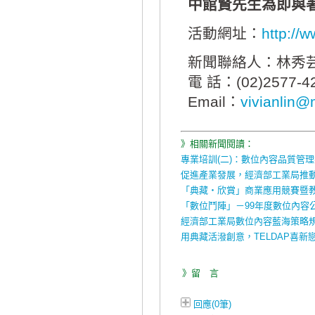
中館賢先生為即與
活動網址：
http://
新聞聯絡人：林秀
電 話：(02)2577-4
Email：
vivianlin@m
》相關新聞閱讀：
專業培訓(二)：數位內容品質管
促進產業發展，經濟部工業局推
「典藏‧欣賞」商業應用競賽暨
「數位鬥陣」－99年度數位內容
經濟部工業局數位內容藍海策略
用典藏活潑創意，TELDAP喜
》留 言
回應(0筆)