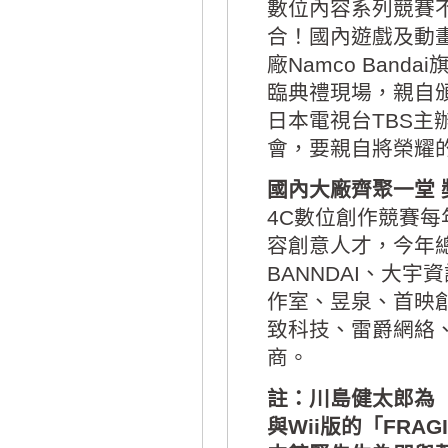
數位內容系列競賽
合！國內遊戲及動
廠Namco Ban
臨典禮現場，親自頒
日本電視台TBS主
會，要親自將榮耀
國內大廠齊聚一堂 
4C數位創作競賽
容創意人才，今年總
BANNDAI、大
作室、昱泉、首映
致科技、雷爵網絡
商。
註：川島健太郎為「V
與Wii版的「FRA