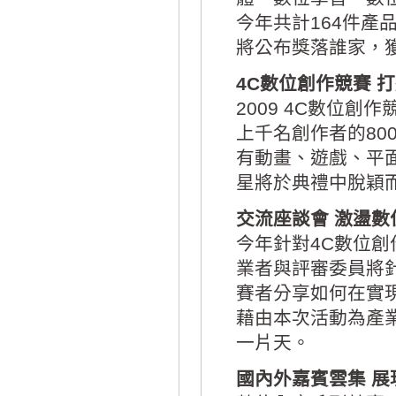
今年共計164件產
將公布獎落誰家，
4C數位創作競賽 
2009 4C數位
上千名創作者的80
有動畫、遊戲、平
星將於典禮中脫穎
交流座談會 激盪數
今年針對4C數位
業者與評審委員將
賽者分享如何在實
藉由本次活動為產
一片天。
國內外嘉賓雲集 展