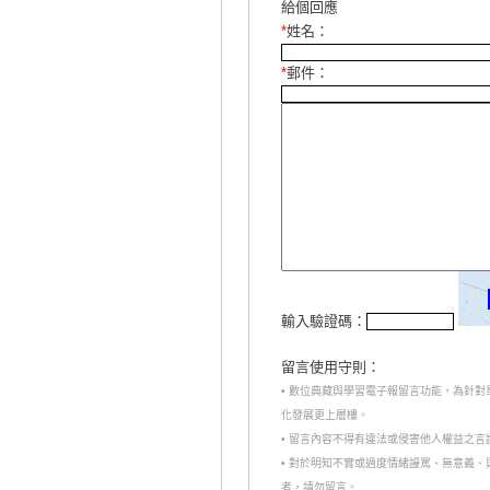
給個回應
*
姓名：
*
郵件：
輸入驗證碼：
留言使用守則：
• 數位典藏與學習電子報留言功能，為針
化發展更上層樓。
• 留言內容不得有違法或侵害他人權益之
• 對於明知不實或過度情緒謾罵、無意義
者，請勿留言。