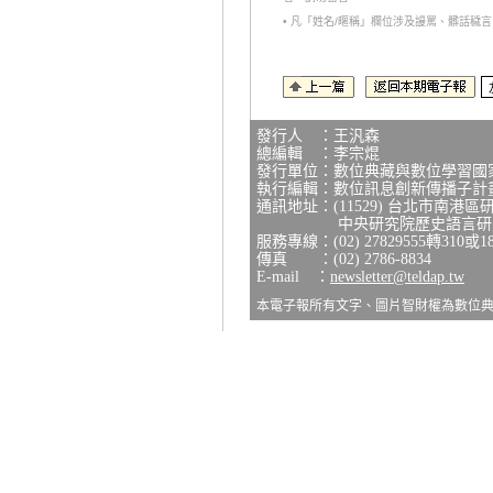
• 凡「姓名/暱稱」欄位涉及謾罵、髒話
發行人 ：王汎森
總編輯 ：李宗焜
發行單位：數位典藏與數位學習國
執行編輯：數位訊息創新傳播子計
通訊地址：(11529) 台北市南港區
中央研究院歷史語言研究所
服務專線：(02) 27829555轉310或1
傳真 ：(02) 2786-8834
E-mail ：
newsletter@teldap.tw
本電子報所有文字、圖片智財權為數位