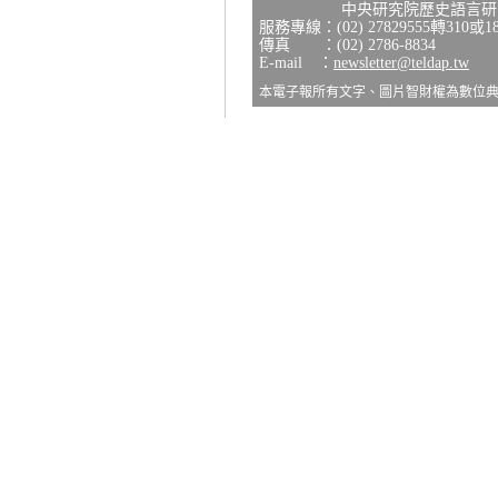
中央研究院歷史語言研究所
服務專線：(02) 27829555轉310或1
傳真 ：(02) 2786-8834
E-mail ：
newsletter@teldap.tw
本電子報所有文字、圖片智財權為數位