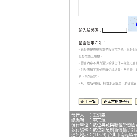
輸入驗證碼：
留言使用守則：
• 數位典藏與學習電子報留言功能，為針
化發展更上層樓。
• 留言內容不得有違法或侵害他人權益之
• 對於明知不實或過度情緒謾罵、無意義
者，請勿留言。
• 凡「姓名/暱稱」欄位涉及謾罵、髒話
發行人 ：王汎森
總編輯 ：李宗焜
發行單位：數位典藏與數位學習國
執行編輯：數位訊息創新傳播子計
通訊地址：(11529) 台北市南港區