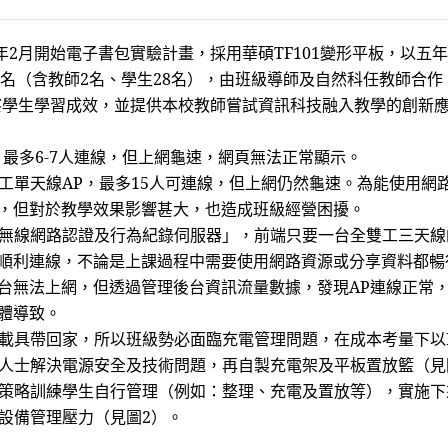
年
2
月開始電子書包實驗計畫，
採用華碩
TF101
變形平板，
以五年
名（含教師
2
名、學生
28
名），
由班級導師及自然科任教師合作
察
學生學習成效，並提供本校教師嘗試資訊科技融入教學的創新
，最多
6-7
人連線，但上網龜速，網頁無法正常顯示。
工單天線
AP
，最多
15
人可連線，但上網仍然龜速。為能使用網
，但對於教學效果影響甚大，也造成班級經營困擾。
無線網路認證及行為紀錄伺服器
」，前端只要一台全雙工三天線
順利連線，不論是上課過程中需要使用網路資源或分享資料都暢
台無法上網，但透過管理後台資訊流量數據，發現
AP
連線正常
體導致。
載具帶回家，所以班級勢必面臨充電管理問題，在成本考量下以
人士解決電源安全及技術問題，再自製充電架及平板置放籃（見
策略訓練學生自行管理（例如：整理、充電及置放等），實施下
設備管理壓力（見圖
2
）。