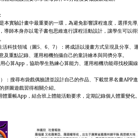
：
是本實驗計畫中最重要的一環，為避免影響課程進度，選擇先導
，導師本身亦以電子書包思維進行課程活動設計，讓學生可以得
。
生活科技領域（圖
5
、
6
、
7
）：將成語以漫畫方式呈現及分享、
意及重點記錄、運用相機拍攝自己的童詩繪本與同儕分享。
運用心算
App
，協助學生熟練心算能力、運用相機功能尋找校園線
9
）：搜尋布袋戲偶臉譜並設計自己的作品、下載世界名畫
APP
進
的拼圖遊戲習得相關介紹。
用體重帳
App
，結合班上體能活動要求，定期記錄個人體重變化