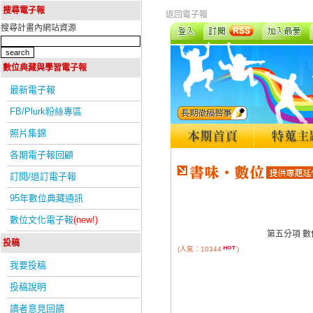
搜尋電子報
返回電子報
搜尋計畫內網站資源
數位典藏與學習電子報
最新電子報
FB/Plurk粉絲專區
照片集錦
各期電子報回顧
訂閱/退訂電子報
95年數位典藏通訊
數位文化電子報
(new!)
第五分項 
投稿
(人氣：10344
)
我要投稿
投稿說明
讀者意見回饋