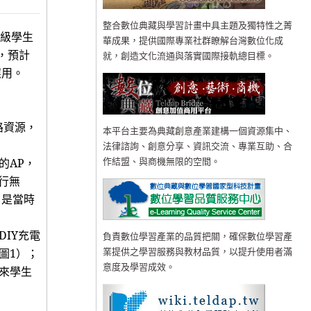
整合數位典藏與學習計畫中具主題及獨特性之菁
級學生
華成果，提供國際專業社群瞭解台灣數位化成
，
預計
就，創造文化流通與落實國際接軌總目標。
應用。
路資源，
本平台主要為典藏創意產業建構一個資源集中、
法律諮詢、創意分享、資訊交流、專業互助、合
的
AP
，
作結盟、與商機無限的空間。
行無
，是當時
DIY
充電
負責數位學習產業的品質把關，確保數位學習產
圖
1
）；
業提供之學習服務與教材品質，以提升使用者滿
意度及學習成效。
來學生