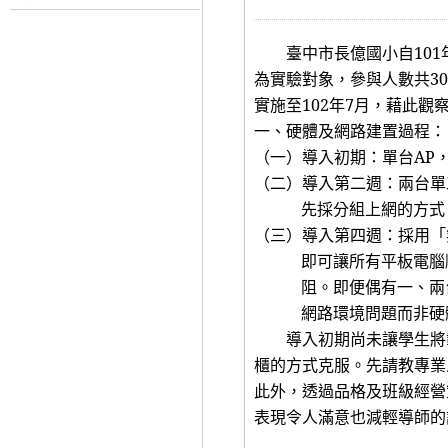
臺中市長億國小自
101
為實驗對象，
參與人數共
30
實施至
102
年
7
月，
藉此觀
一、硬體及網路建置過程：
（一）導入初期：單台
AP
（二）導入第二週：兩台單
先採分組上網的方式
（三）導入第四週：採用「
即可讓所有平板電腦
阻。即便偶有一、兩
網路環境問題而非硬
導入初期尚未讓學生將
櫃的方式克服。先請教專業
此外，透過品格及班級經營
表現令人滿意也減輕導師的