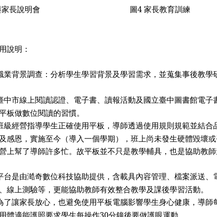
與家長說明會
圖
4
家長教育訓練
用說明：
職業背景調查：分析學生學習背景及學習需求，並蒐集事後教學
臺中市線上閱讀認證、電子書、讀報活動及
國立臺中圖書館電子
平板做數位閱讀的習慣。
班級經營指導學生正確使用平板，導師透過使用規則規範並結合
及感恩，實施至今（導入一個學期），班上尚未發生硬體毀壞或
營上幫了導師許多忙。故平板並不只是教學輔具，也是協助教師
平台是由澔奇數位科技協助提供，含載具內容管理、檔案派送、
、線上測驗等，更能協助教師有效整合教學及課後學習活動。
為了讓家長放心，也避免使用平板電腦影響學生身心健康，導師
用體適能護照要求學生每操作
30
分鐘後要做護眼運動。