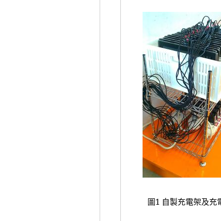
圖
1
自製充電架及充