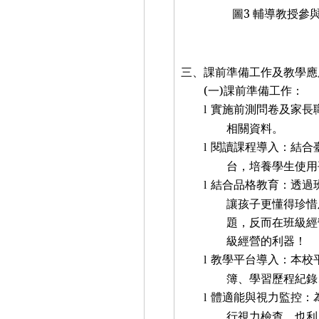
圖
3
輔導教授參
三、課前準備工作及教學應
(
一
)
課前準備工作：
實施前測問卷及家長
l
相關資料。
閱讀課程導入：結合
l
台，培養學生使用
結合品格教育：透過
l
讓孩子更懂得珍惜
題，反而在班級經
級經營的利器！
教學平台導入：本校
l
簿、學習歷程紀錄
體適能與視力監控：
l
行視力檢查，也利