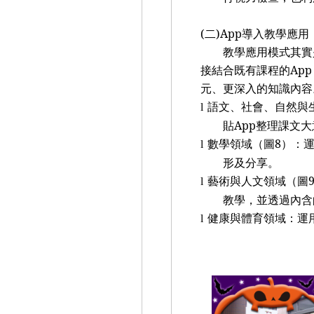
(
二
)App
導入教學應用
教學應用模式其實
接結合既有課程的
App
元、更深入的知識內容
語文、社會、自然與
l
貼
App
整理課文大
數學領域（圖
8
）：
l
形及分享。
藝術與人文領域（圖
l
教學，並透過內含
健康與體育領域：運
l