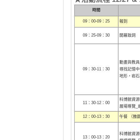
時間
09
：
00-09
：
25
報到
09
：
25-09
：
30
開幕致詞
動畫與教具
09
：
30-11
：
30
尋找記憶中
地形，岩石
科博館資源
11
：
30-12
：
00
展場導覽
_
12
：
00-13
：
30
午餐
（雅
科博館資源
13
：
00-13
：
20