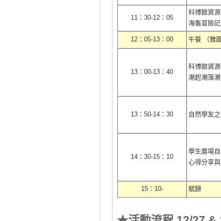
科博館資源
11
：
30-12
：
05
海龜冒險記
12
：
05-13
：
00
午餐
（雅
科博館資源
13
：
00-13
：
40
潮起潮落潮
13
：
50-14
：
30
自然學友之
學生展場自
14
：
30-15
：
10
心得分享與
15
：
10-
賦歸
活動流程
12/27 &
★