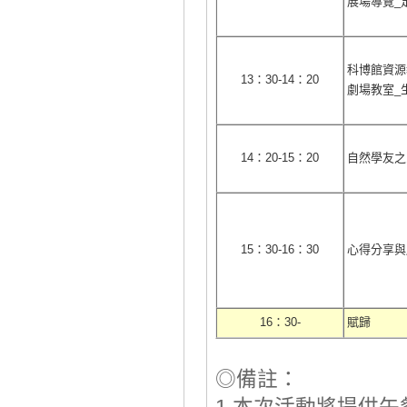
展場導覽
_
科博館資源
13
：
30-14
：
20
劇場教室
_
14
：
20-15
：
20
自然學友之
15
：
30-16
：
30
心得分享與
16
：
30-
賦歸
◎
備註：