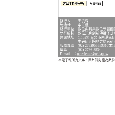
發行人 ：王汎森
總編輯 ：李宗焜
發行單位：數位典藏與數位學習國
執行編輯：數位訊息創新傳播子計
通訊地址：(11529) 台北市南港區
中央研究院歷史語言研究所研
服務專線：(02) 27829555轉310或1
傳真 ：(02) 2786-8834
E-mail ：
newsletter@teldap.tw
本電子報所有文字、圖片智財權為數位