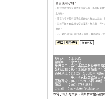
留言使用守則：
• 數位典藏與學習電子報留言功能，為針對單
上層樓。
• 留言內容不得有違法或侵害他人權益之言論
• 對於明知不實或過度情緒謾罵、無意義、與
留言。
• 凡「姓名/暱稱」欄位涉及謾罵、髒話穢言
發行人 ：王汎森
總編輯 ：李宗焜
發行單位：數位典藏與數位學習國
執行編輯：數位訊息創新傳播子計
通訊地址：(11529) 台北市南港區
中央研究院歷史語言研究所研
服務專線：(02) 27829555轉310或1
傳真 ：(02) 2786-8834
E-mail ：
newsletter@teldap.tw
本電子報所有文字、圖片智財權為數位