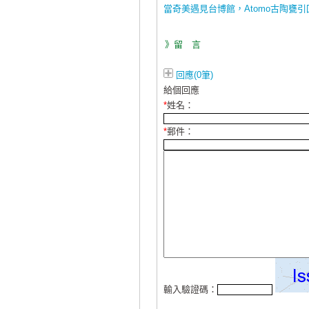
當奇美遇見台博館，Atomo古陶甕引
》留 言
回應(0筆)
給個回應
*
姓名：
*
郵件：
輸入驗證碼：