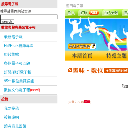
搜尋電子報
返回電子報
搜尋計畫內網站資源
數位典藏與學習電子報
最新電子報
FB/Plurk粉絲專區
照片集錦
各期電子報回顧
訂閱/退訂電子報
95年數位典藏通訊
「2
數位文化電子報
(new!)
投稿
(人氣：7315
)
我要投稿
投稿說明
讀者意見回饋