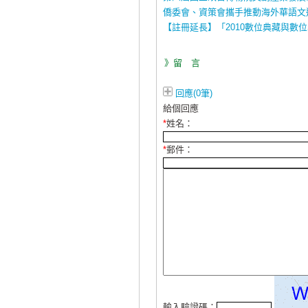
僑委會、資策會攜手推動海外華語文
【註冊延長】「2010數位典藏與數位
》留 言
回應(0筆)
給個回應
*
姓名：
*
郵件：
輸入驗證碼：