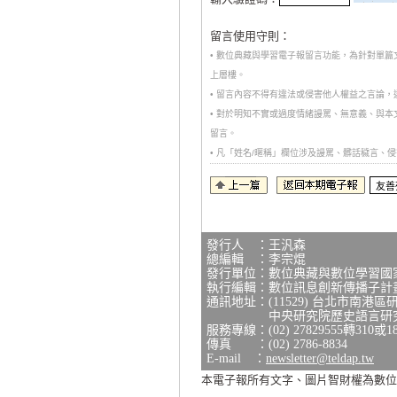
留言使用守則：
• 數位典藏與學習電子報留言功能，為針對單
上層樓。
• 留言內容不得有違法或侵害他人權益之言論
• 對於明知不實或過度情緒謾罵、無意義、與
留言。
• 凡「姓名/暱稱」欄位涉及謾罵、髒話穢言
發行人 ：王汎森
總編輯 ：李宗焜
發行單位：數位典藏與數位學習國
執行編輯：數位訊息創新傳播子計
通訊地址：(11529) 台北市南港區
中央研究院歷史語言研究所研
服務專線：(02) 27829555轉310或1
傳真 ：(02) 2786-8834
E-mail ：
newsletter@teldap.tw
本電子報所有文字、圖片智財權為數位