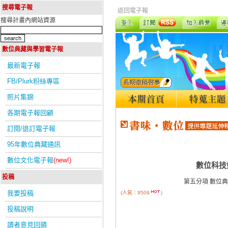
搜尋電子報
返回電子報
搜尋計畫內網站資源
數位典藏與學習電子報
最新電子報
FB/Plurk粉絲專區
照片集錦
各期電子報回顧
訂閱/退訂電子報
95年數位典藏通訊
數位文化電子報
(new!)
數位科技
投稿
第五分項 數位
我要投稿
(人氣：9509
)
投稿說明
讀者意見回饋