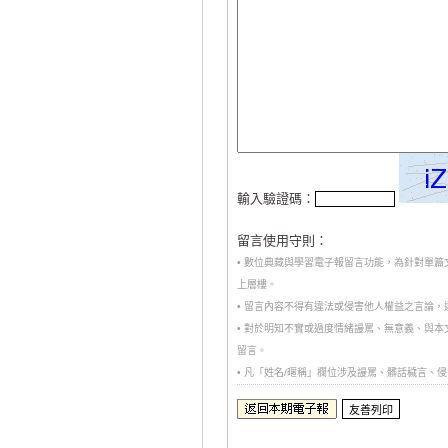
輸入驗證碼：
留言使用守則：
• 數位典藏與學習電子報留言功能，為針對單
上層樓。
• 留言內容不得有違法或侵害他人權益之言論
• 對於明知不實或過度情緒謾罵、無意義、與
留言。
• 凡「姓名/暱稱」欄位涉及謾罵、髒話穢言