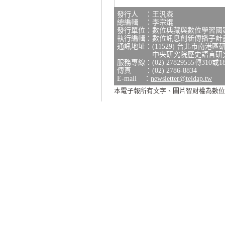
發行人 ：王汎森
總編輯 ：李宗焜
發行單位：數位典藏與數位學習國
執行編輯：數位訊息創新傳播子計
通訊地址：(11529) 台北市南港區
中央研究院歷史語言研究所研
服務專線：(02) 27829555轉310或1
傳真 ：(02) 2786-8834
E-mail ：
newsletter@teldap.tw
本電子報所有文字、圖片智財權為數位