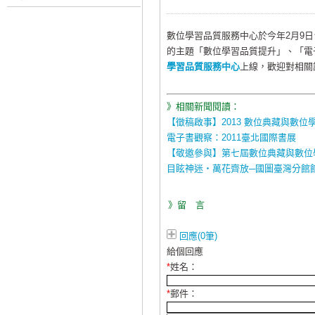
數位學習品質服務中心於今年2月9
的主題「數位學習品質提升」、「電
學習品質服務中心
上線，歡迎對相關
》相關新聞閱讀：
【徵稿啟事】2013 數位典藏與數位
電子書觀察：2011臺北國際書展
【敬邀參與】第七屆數位典藏與數位
目眩神迷‧萬花齊放─國圖臺灣分館
》留 言
回應(0筆)
給個回應
*
姓名：
*
郵件：