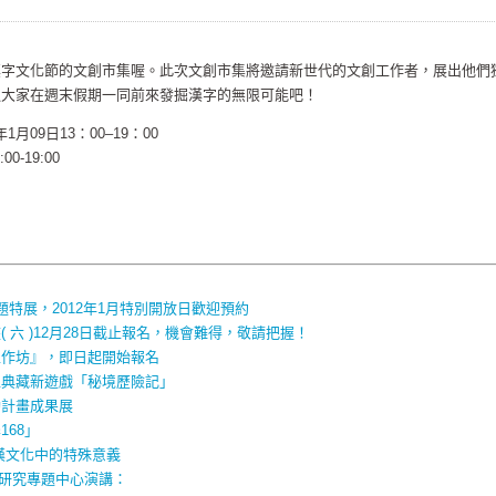
漢字文化節的文創市集喔。此次文創市集將邀請新世代的文創工作者，展出他們
迎大家在週末假期一同前來發掘漢字的無限可能吧！
1月09日13：00–19：00
0-19:00
口
特展，2012年1月特別開放日歡迎預約
 六 )12月28日截止報名，機會難得，敬請把握！
工作坊』，即日起開始報名
位典藏新遊戲「秘境歷險記」
動計畫成果展
68」
漢文化中的特殊意義
S研究專題中心演講：