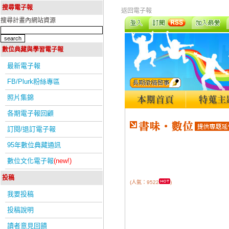
搜尋電子報
返回電子報
搜尋計畫內網站資源
數位典藏與學習電子報
最新電子報
FB/Plurk粉絲專區
照片集錦
各期電子報回顧
訂閱/退訂電子報
95年數位典藏通訊
數位文化電子報
(new!)
投稿
(人氣：9522
)
我要投稿
投稿說明
讀者意見回饋