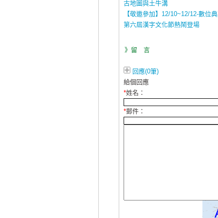
古地圖與土牛溝
【敬邀參加】12/10~12/12-
第六屆漢字文化節熱鬧登場
》留 言
回應(0筆)
給個回應
*
姓名：
*
郵件：