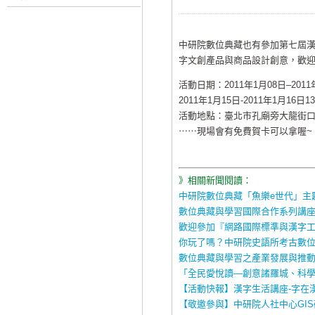
中研院數位典藏也有參加第七屆
字文創產品與商品設計創意，歡
活動日期：2011年1月08日–2011年
2011年1月15日-2011年1月16日13:0
活動地點：臺北市孔廟旁大龍街
⋯⋯現場會有免費賀卡可以拿喔~
》相關新聞閱讀：
中研院數位典藏「魚樂e世代」主題
數位典藏與學習國際合作系列講座(
歡迎參加『網路國際標準與漢字
你玩了嗎？中研院史語所考古數
數位典藏與學習之產業發展與推
「全民愛悅讀—創意諸羅城、科學1
【活動快報】漢字生活講座-字在
【敬邀參與】中研院人社中心GI