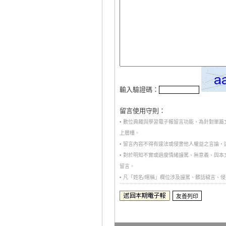
輸入驗證碼：
留言使用守則：
• 數位典藏與學習電子報留言功能，為針對單
上層樓。
• 留言內容不得有違法或侵害他人權益之言論
• 對於明知不實或過度情緒謾罵、無意義、與
留言。
• 凡「姓名/暱稱」欄位涉及謾罵、髒話穢言