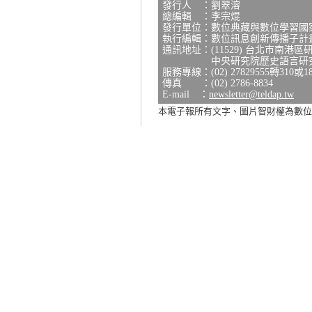
發行人 ：劉翠溶
總編輯 ：李宗焜
發行單位：數位典藏與數位學習國
執行編輯：數位訊息創新傳播子計
通訊地址：(11529) 台北市南港區
中央研究院歷史語言研究所研
服務專線：(02) 27829555轉310或1
傳真 ：(02) 2786-8834
E-mail ：
newsletter@teldap.tw
本電子報所有文字、圖片智財權為數位