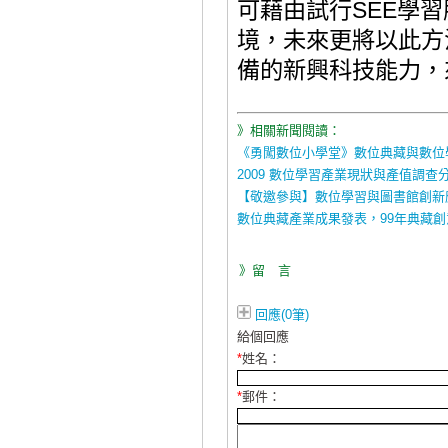
可藉由試行
SEE
學習
境，未來更將以此方
備的新興科技能力，
》相關新聞閱讀：
《勇闖數位小學堂》數位典藏與數位
2009 數位學習產業現狀與產值調查
【敬邀參與】數位學習與圖書館創新
數位典藏產業成果發表，99年典藏創意
》留 言
回應(0筆)
給個回應
*
姓名：
*
郵件：