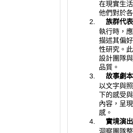
在現實生活
他們對於各
2.
族群代
表
執行時，應
描述其偏好
性研究。
此
設計團隊與
品質。
3.
故事劇
本
以文字與照
下的感受與
內容，
呈現
感。
4.
實境
演出
洞察團隊整