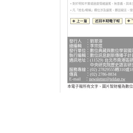
• 對於明知不實或過度情緒謾罵、無意義、與
• 凡「姓名/暱稱」欄位涉及謾罵、髒話穢言
發行人 ：劉翠溶
總編輯 ：李宗焜
發行單位：數位典藏與數位學習國
執行編輯：數位訊息創新傳播子計
通訊地址：(11529) 台北市南港區
中央研究院歷史語言研究所研
服務專線：(02) 27829555轉310或1
傳真 ：(02) 2786-8834
E-mail ：
newsletter@teldap.tw
本電子報所有文字、圖片智財權為數位