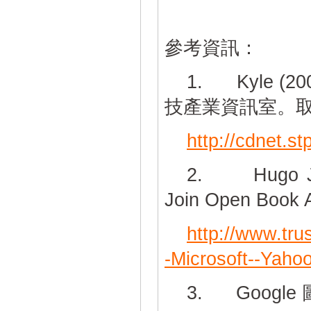
參考資訊：
1. Kyle (
技產業資訊室。
http://cdnet.s
2. Hugo Jobl
Join Open Book A
http://www.tr
-Microsoft--Yaho
3. Google 圖書