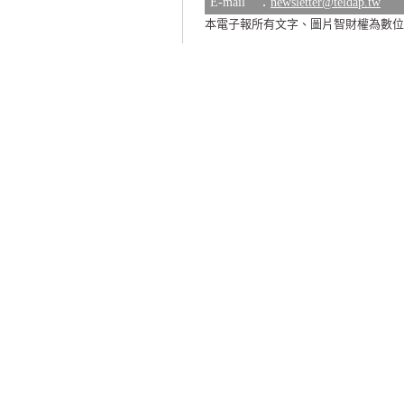
E-mail ：
newsletter@teldap.tw
本電子報所有文字、圖片智財權為數位