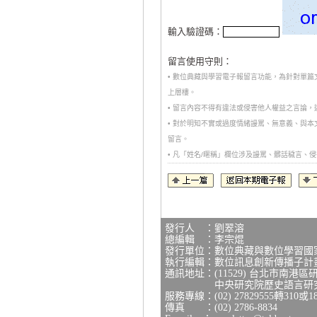
輸入驗證碼：
留言使用守則：
• 數位典藏與學習電子報留言功能，為針對單
上層樓。
• 留言內容不得有違法或侵害他人權益之言論
• 對於明知不實或過度情緒謾罵、無意義、與
留言。
• 凡「姓名/暱稱」欄位涉及謾罵、髒話穢言
發行人 ：劉翠溶
總編輯 ：李宗焜
發行單位：數位典藏與數位學習國
執行編輯：數位訊息創新傳播子計
通訊地址：(11529) 台北市南港區
中央研究院歷史語言研究所研
服務專線：(02) 27829555轉310或1
傳真 ：(02) 2786-8834