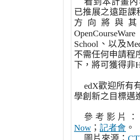
看到本計畫內
已推展之遠距課
方向將與
OpenCourseWare
、以及
School
Med
不需任何申請程
下，將可獲得非
H
歡迎所有
edX
學創新之目標邁
參考影片
；
記者
會
。
Now
圖片來源：
CT