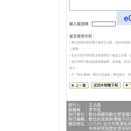
輸入驗證碼：
留言使用守則：
• 數位典藏與學習電子報留言功能，為針對單
上層樓。
• 留言內容不得有違法或侵害他人權益之言論
• 對於明知不實或過度情緒謾罵、無意義、與
留言。
• 凡「姓名/暱稱」欄位涉及謾罵、髒話穢言
發行人 ：王汎森
總編輯 ：李宗焜
發行單位：數位典藏與數位學習國
執行編輯：數位訊息創新傳播子計
通訊地址：(11529) 台北市南港區
中央研究院歷史語言研究所研