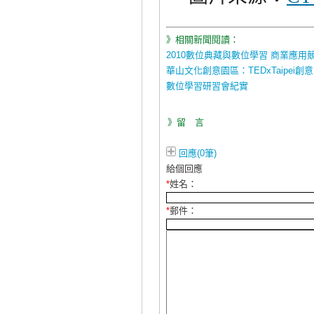
》相關新聞閱讀：
2010數位典藏與數位學習 商業應用
華山文化創意園區：TEDxTaipei創
數位學習研習會紀實
》留 言
回應(0筆)
給個回應
*
姓名：
*
郵件：