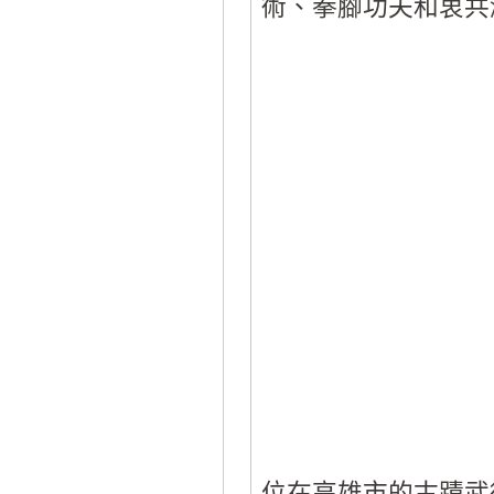
術、拳腳功夫和衷共
位在高雄市的古蹟武