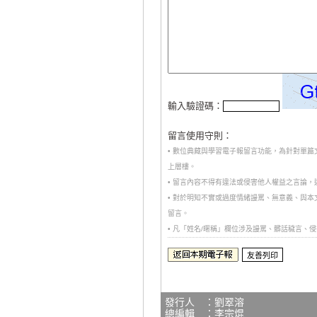
輸入驗證碼：
留言使用守則：
• 數位典藏與學習電子報留言功能，為針對單
上層樓。
• 留言內容不得有違法或侵害他人權益之言論
• 對於明知不實或過度情緒謾罵、無意義、與
留言。
• 凡「姓名/暱稱」欄位涉及謾罵、髒話穢言
發行人 ：劉翠溶
總編輯 ：李宗焜