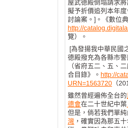
屋武德殿倒塌請求將
擬予折價追列本年度
討論案。]。《數位
http://catalog.digi
覽）。
[為發揚我中華民國
德殿撥充為各縣市警
（省府五二、五、二
合目錄》。
http://cat
URN=1563720
（20
雖然曾經遍佈全台的
德會
在二十世紀中葉
但是，倘若我們單純
灣
，確實因為那五十