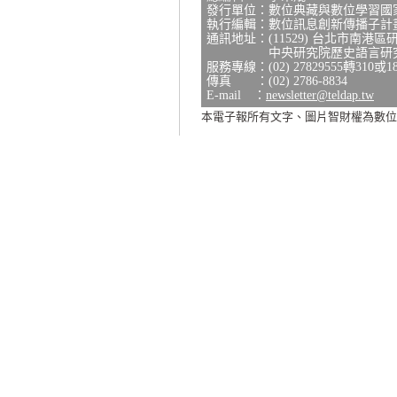
發行單位：數位典藏與數位學習國
執行編輯：數位訊息創新傳播子計
通訊地址：(11529) 台北市南港區
中央研究院歷史語言研究所研
服務專線：(02) 27829555轉310或1
傳真 ：(02) 2786-8834
E-mail ：
newsletter@teldap.tw
本電子報所有文字、圖片智財權為數位