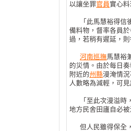
以讓坐罪
官員
實心料
「此馬慧裕得信後
備料物，督率各員於
過，若稍有遲延，則
河南
巡撫
馬慧裕
的災情。由於每日奏
附近的
州縣
漫淹情況
人數略為減輕，可見
「至此次漫溢時，
地方民舍田廬自必被
但人民雖得保全，