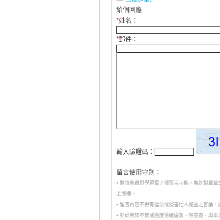
給個回應
*
姓名：
*
郵件：
輸入驗證碼：
留言使用守則：
• 數位典藏與學習電子報留言功能，為針對單
上層樓。
• 留言內容不得有違法或侵害他人權益之言論
• 對於明知不實或過度情緒謾罵、無意義、與