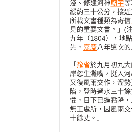
淺、修建河神
廟宇
等
縱約三十公分，接近
所載文書種類為寄信
見的重要文書。」(
九年（1804），地
先，
嘉慶
八年這次的
「
豫省
於九月初九大
岸忽生灘嘴，挺入河
又復風雨交作，溜勢
陷，登時過水三十餘
懼，目下已過霜降，
無工處所，因風雨交
十餘丈。」