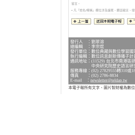
留言。
• 凡「姓名/暱稱」欄位涉及謾罵、髒話穢言
發行人 ：劉翠溶
總編輯 ：李宗焜
發行單位：數位典藏與數位學習國
執行編輯：數位訊息創新傳播子計
通訊地址：(11529) 台北市南港區
中央研究院歷史語言研究所研
服務專線：(02) 27829555轉310或1
傳真 ：(02) 2786-8834
E-mail ：
newsletter@teldap.tw
本電子報所有文字、圖片智財權為數位