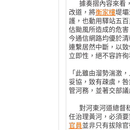
據奏摺內容來看，
改道，將
衡家樓
堤壩
護，也動用驛站五百
估颱風所造成的危害
今通信網路均優於清
連繫居然中斷，以致
立即性，絕不容許徇
「此雖由溜勢湍激，
妥協，致有疎虞，咎
管河務，並著交部議
對河東河道總督嵇
任治理黃河，必須要
官員
並非只有拔除官