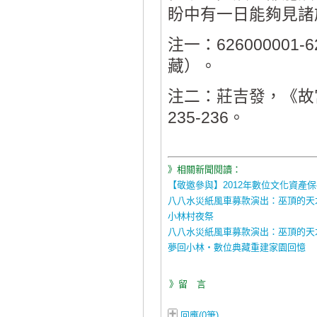
盼中有一日能夠見諸
注一：62600000
藏）。
注二：莊吉發，《故
235-236。
》相關新聞閱讀：
【敬邀參與】2012年數位文化資產
八八水災紙風車募款演出：巫頂的天
小林村夜祭
八八水災紙風車募款演出：巫頂的天
夢回小林‧數位典藏重建家園回憶
》留 言
回應(0筆)