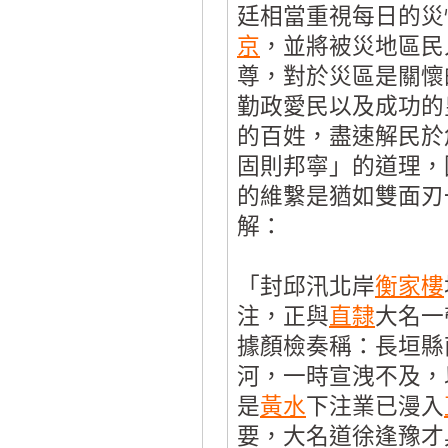
廷相當重視每日的災
京
，並將被災地區民
尊，對於災區是關懷
勤政愛民以及成功的
的百姓，盡速解民於
固則邦寧」的道理，
的維繫是猶如雙面刃
解：
「封邱汛北岸
衡家樓
注，正與
直隸
大名一
據顏檢奏稱：長垣縣
河，一時宣洩不及，
是
黃水
下注業已漫入
要，大名道徐逢豫才