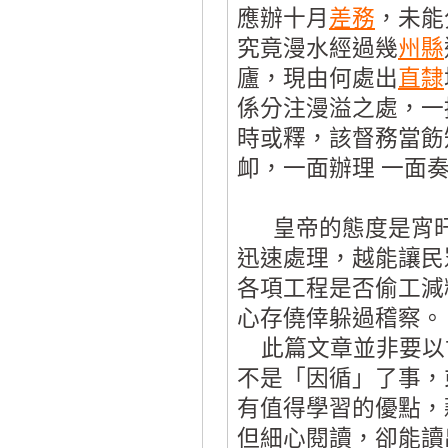
應辦十月
差務
，未能
究竟漫水經過幾
州縣
廬，現由何處出
直隸
係分注漫溢之處，一
時或釋，該督務當飭
卹，一面辦理 一面
皇帝的態度是宵旰
迅速處理，越能讓民
各項工程是否偷工減
心存僥倖躲過稽察。
此篇文章並非要以
不是「因循」了事，
有值得學習的優點，
但細心閱讀，卻能讀