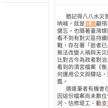
猶記得八八水災曾
吶喊，就是
官員
顢頇
健忘，也隨著臺灣媒
看不到有對災區持續
戰，存在著「逝者已
無法改變人禍與天災
比對古今為政者對治
看到的清宮檔案《衡
何運用公文與驛站，
鑑。
適逢筆者有機會在臺
因這份檔案尚未數位
河、估修堤工、動支