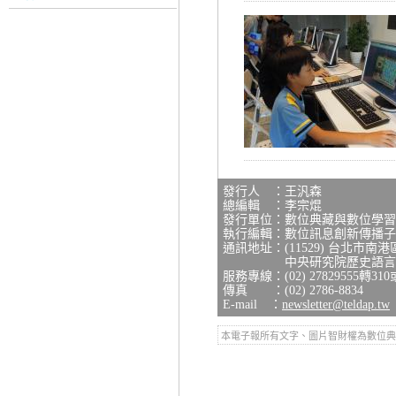
發行人 ：王汎森
總編輯 ：李宗焜
發行單位：數位典藏與數位學習
執行編輯：數位訊息創新傳播子
通訊地址：(11529) 台北市南
中央研究院歷史語言研究
服務專線：(02) 27829555轉310
傳真 ：(02) 2786-8834
E-mail ：
newsletter@teldap.tw
本電子報所有文字、圖片智財權為數位典